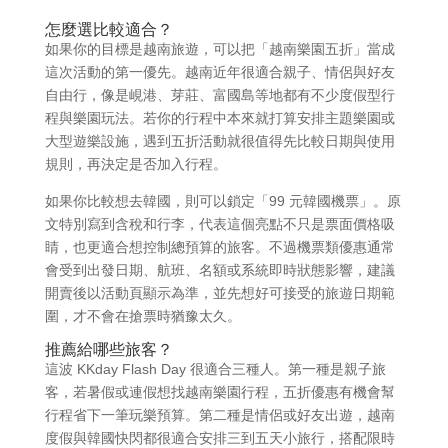
怎麼選比較適合？
如果你的目標是越南旅遊，可以把「越南樂園五折」當成
這次活動的第一優先。越南近年很適合親子、情侶與好友
自由行，像是峴港、芽莊、富國島等地都有不少度假型行
程與樂園玩法。若你的行程中本來就打算安排主題樂園或
大型遊樂設施，遇到五折活動就很值得先比較日期與使用
規則，再決定是否加入行程。
如果你比較想去韓國，則可以鎖定「99 元韓國機票」。原
文特別寫到含稅和行李，代表這個亮點不只是票面價格吸
睛，也更適合想控制總預算的旅客。不過機票類優惠通常
會受到出發日期、航班、名額或系統即時狀態影響，建議
開賣後以活動頁顯示為準，並先想好可接受的旅遊日期範
圍，才不會在搶票時猶豫太久。
推薦給哪些旅客？
這波 KKday Flash Day 很適合三種人。第一種是親子旅
客，若暑假或連假想找越南樂園行程，五折優惠有機會幫
行程省下一筆玩樂預算。第二種是情侶或好友出遊，越南
度假與韓國快閃都很適合安排三到五天小旅行，搭配限時