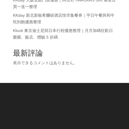
買一送一整理
KKday 新北新板希爾頓酒店悅市集餐券｜平日午餐與和牛
吃到飽優惠整理
Klook 東京迪士尼與日本行程優惠整理｜月月加碼狂歡日
樂園、飯店、體驗 5 折碼
最新評論
表示できるコメントはありません。