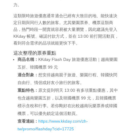
力。
這類限時旅遊優惠通常適合已經有大致目的地、能快速決
定日期與同行人數的旅客。尤其樂園票券、機票這類商
品，熱門時段一開賣就容易被大量瀏覽，因此建議先登入
KKday 帳號、確認付款方式，並在 13:00 前打開活動頁，
看到符合需求的品項就能更快下手。
這次整理的票券重點
商品名稱：
KKday Flash Day 旅遊優惠活動｜越南樂園
五折、韓國機票 99 元
適合對象：
想安排越南親子旅遊、樂園行程、韓國快閃
自由行、情侶或好友小旅行的旅客。
重點特色：
原文提到明天 13:00 有多項重點優惠，其中
包含越南樂園五折，以及韓國機票 99 元，且韓國機票
標示含稅和行李。若你剛好在比較越南玩樂票券或韓國
機票，可以優先鎖定這個活動頁。
查看連結：
https://www.kkday.com/zh-
tw/promo/flashday?cid=17725