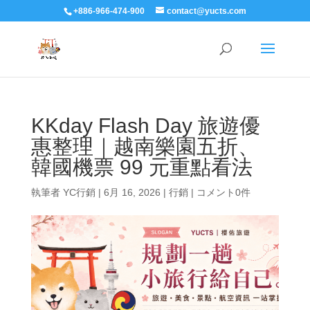
+886-966-474-900
contact@yucts.com
KKday Flash Day 旅遊優
惠整理｜越南樂園五折、
韓國機票 99 元重點看法
執筆者
YC行銷
|
6月 16, 2026
|
行銷
|
コメント0件