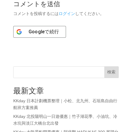
コメントを送信
コメントを投稿するには
ログイン
してください。
Google
で続行
検索
最新文章
KKday 日本計劃機票整理｜小松、北九州、石垣島自由行
航班方案推薦
KKday 北投陽明山一日遊優惠｜竹子湖花季、小油坑、冷
水坑與淡江大橋台北出發
KKday 大阪景點門票優惠｜阿倍野 HARUKAS 300 展望台