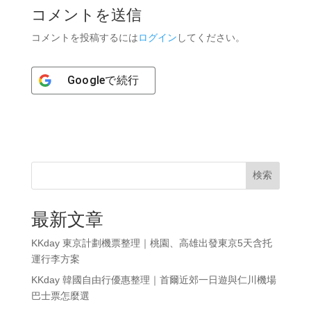
コメントを送信
コメントを投稿するには
ログイン
してください。
Google
で続行
検索
最新文章
KKday 東京計劃機票整理｜桃園、高雄出發東京5天含托
運行李方案
KKday 韓國自由行優惠整理｜首爾近郊一日遊與仁川機場
巴士票怎麼選