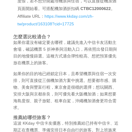
度假，若不想分開處理機票與住宿，可以直接從機加酒
頁面開始看。可搭配機加酒折扣碼
CTBC12000622
。
Affiliate URL：
https://www.kkday.com/zh-
tw/product/163108?cid=17725
怎麼選比較適合？
如果你還沒有確定要去哪裡，建議先進入中信卡友活動主
會場，確認機票 5 折神券與活動入口，再依照出發日期與
目的地慢慢篩選。這種方式適合彈性較高、想把預算優先
放在機票上的旅客。
如果你的目的地已經鎖定日本，且希望機票與住宿一次安
排，則可直接從三個機加酒方案中挑選。想要都市感、購
物、美食與豐富行程，東京會是很穩的選擇；想玩關西、
安排大阪與京都奈良，則可優先看大阪機加酒；如果想要
海島度假、親子放鬆、租車自駕，沖繩機加酒會更符合需
求。
推薦給哪些旅客？
這波 KKday 中信卡友優惠，特別推薦給已持有中信卡、近
期正在查機票、準備安排日本自由行的旅客。對上班族來