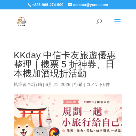
+886-966-474-900
contact@yucts.com
KKday 中信卡友旅遊優惠
整理｜機票 5 折神券、日
本機加酒現折活動
執筆者
YC行銷
|
6月 21, 2026
|
行銷
|
コメント0件