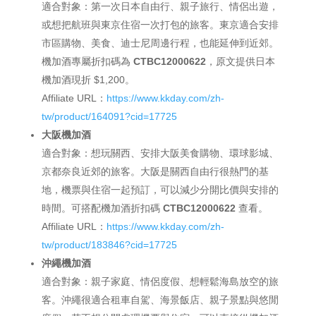
適合對象：第一次日本自由行、親子旅行、情侶出遊，
或想把航班與東京住宿一次打包的旅客。東京適合安排
市區購物、美食、迪士尼周邊行程，也能延伸到近郊。
機加酒專屬折扣碼為
CTBC12000622
，原文提供日本
機加酒現折 $1,200。
Affiliate URL：
https://www.kkday.com/zh-
tw/product/164091?cid=17725
大阪機加酒
適合對象：想玩關西、安排大阪美食購物、環球影城、
京都奈良近郊的旅客。大阪是關西自由行很熱門的基
地，機票與住宿一起預訂，可以減少分開比價與安排的
時間。可搭配機加酒折扣碼
CTBC12000622
查看。
Affiliate URL：
https://www.kkday.com/zh-
tw/product/183846?cid=17725
沖繩機加酒
適合對象：親子家庭、情侶度假、想輕鬆海島放空的旅
客。沖繩很適合租車自駕、海景飯店、親子景點與悠閒