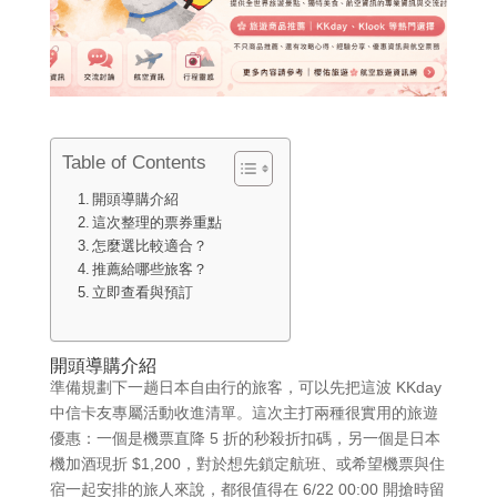
Table of Contents
開頭導購介紹
這次整理的票券重點
怎麼選比較適合？
推薦給哪些旅客？
立即查看與預訂
開頭導購介紹
準備規劃下一趟日本自由行的旅客，可以先把這波 KKday
中信卡友專屬活動收進清單。這次主打兩種很實用的旅遊
優惠：一個是機票直降 5 折的秒殺折扣碼，另一個是日本
機加酒現折 $1,200，對於想先鎖定航班、或希望機票與住
宿一起安排的旅人來說，都很值得在 6/22 00:00 開搶時留