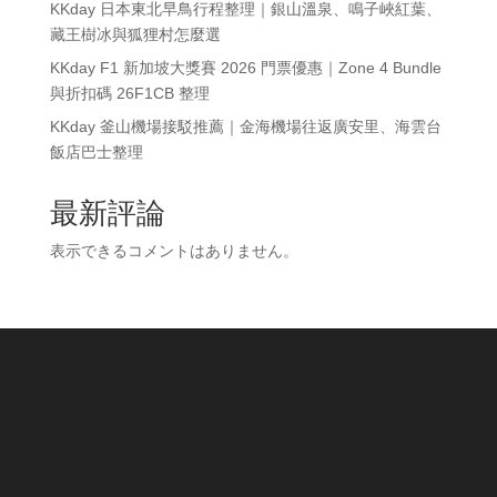
KKday 日本東北早鳥行程整理｜銀山溫泉、鳴子峽紅葉、
藏王樹冰與狐狸村怎麼選
KKday F1 新加坡大獎賽 2026 門票優惠｜Zone 4 Bundle
與折扣碼 26F1CB 整理
KKday 釜山機場接駁推薦｜金海機場往返廣安里、海雲台
飯店巴士整理
最新評論
表示できるコメントはありません。