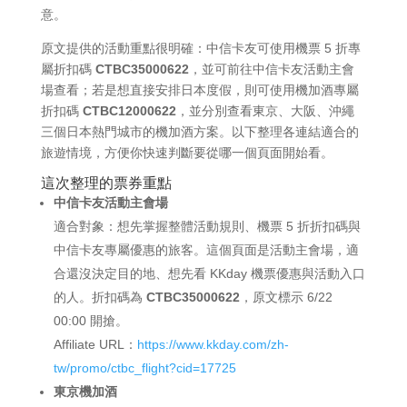
意。
原文提供的活動重點很明確：中信卡友可使用機票 5 折專
屬折扣碼
CTBC35000622
，並可前往中信卡友活動主會
場查看；若是想直接安排日本度假，則可使用機加酒專屬
折扣碼
CTBC12000622
，並分別查看東京、大阪、沖繩
三個日本熱門城市的機加酒方案。以下整理各連結適合的
旅遊情境，方便你快速判斷要從哪一個頁面開始看。
這次整理的票券重點
中信卡友活動主會場
適合對象：想先掌握整體活動規則、機票 5 折折扣碼與
中信卡友專屬優惠的旅客。這個頁面是活動主會場，適
合還沒決定目的地、想先看 KKday 機票優惠與活動入口
的人。折扣碼為
CTBC35000622
，原文標示 6/22
00:00 開搶。
Affiliate URL：
https://www.kkday.com/zh-
tw/promo/ctbc_flight?cid=17725
東京機加酒