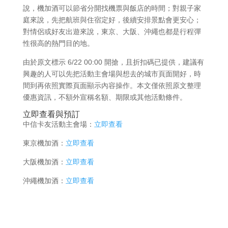
說，機加酒可以節省分開找機票與飯店的時間；對親子家
庭來說，先把航班與住宿定好，後續安排景點會更安心；
對情侶或好友出遊來說，東京、大阪、沖繩也都是行程彈
性很高的熱門目的地。
由於原文標示 6/22 00:00 開搶，且折扣碼已提供，建議有
興趣的人可以先把活動主會場與想去的城市頁面開好，時
間到再依照實際頁面顯示內容操作。本文僅依照原文整理
優惠資訊，不額外宣稱名額、期限或其他活動條件。
立即查看與預訂
中信卡友活動主會場：
立即查看
東京機加酒：
立即查看
大阪機加酒：
立即查看
沖繩機加酒：
立即查看