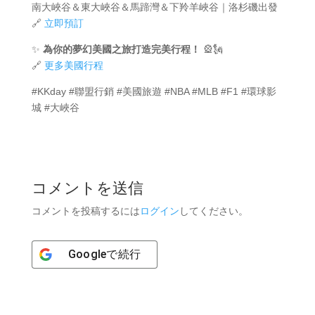
南大峽谷＆東大峽谷＆馬蹄灣＆下羚羊峽谷｜洛杉磯出發
🔗
立即預訂
✨
為你的夢幻美國之旅打造完美行程！
🎡🗽
🔗
更多美國行程
#KKday #聯盟行銷 #美國旅遊 #NBA #MLB #F1 #環球影
城 #大峽谷
コメントを送信
コメントを投稿するには
ログイン
してください。
Google
で続行