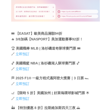
🎟️
【EASAT】歐美商品滿額94折
🔥
3/8加碼【NASPORT】美加運動賽事92折！
🏆
美國職棒 MLB | 洛杉磯道奇隊球賽門票
🎟️
🔗
立即預訂
🏀
美國職籃 NBA | 洛杉磯湖人隊球賽門票
🏀
🔗
立即預訂
🏁
2025 F1® 一級方程式邁阿密大獎賽｜3 日票
🏎️
🔗
立即預訂
🎢
【限時 5 折】美國加州 | 好萊塢環球影城門票
🌟
🔗
立即預訂
🏜️
【特別優惠 8 折】拉斯維加斯四天三夜
🌄