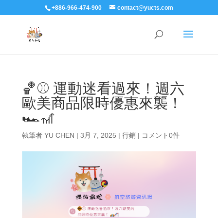
+886-966-474-900
contact@yucts.com
🏀⚾ 運動迷看過來！週六
歐美商品限時優惠來襲！
🏎️🎢
執筆者
YU CHEN
|
3月 7, 2025
|
行銷
|
コメント0件