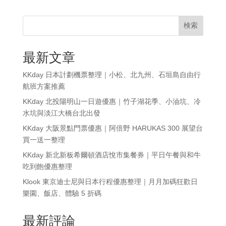
検索
最新文章
KKday 日本計劃機票整理｜小松、北九州、石垣島自由行
航班方案推薦
KKday 北投陽明山一日遊優惠｜竹子湖花季、小油坑、冷
水坑與淡江大橋台北出發
KKday 大阪景點門票優惠｜阿倍野 HARUKAS 300 展望台
買一送一整理
KKday 新北新板希爾頓酒店悅市集餐券｜平日午餐與和牛
吃到飽優惠整理
Klook 東京迪士尼與日本行程優惠整理｜月月加碼狂歡日
樂園、飯店、體驗 5 折碼
最新評論