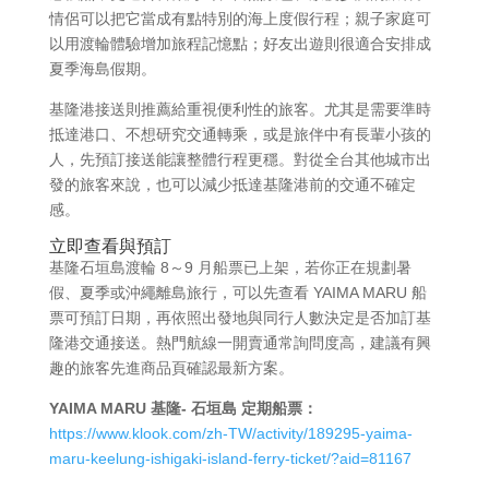
情侶可以把它當成有點特別的海上度假行程；親子家庭可
以用渡輪體驗增加旅程記憶點；好友出遊則很適合安排成
夏季海島假期。
基隆港接送則推薦給重視便利性的旅客。尤其是需要準時
抵達港口、不想研究交通轉乘，或是旅伴中有長輩小孩的
人，先預訂接送能讓整體行程更穩。對從全台其他城市出
發的旅客來說，也可以減少抵達基隆港前的交通不確定
感。
立即查看與預訂
基隆石垣島渡輪 8～9 月船票已上架，若你正在規劃暑
假、夏季或沖繩離島旅行，可以先查看 YAIMA MARU 船
票可預訂日期，再依照出發地與同行人數決定是否加訂基
隆港交通接送。熱門航線一開賣通常詢問度高，建議有興
趣的旅客先進商品頁確認最新方案。
YAIMA MARU 基隆- 石垣島 定期船票：
https://www.klook.com/zh-TW/activity/189295-yaima-
maru-keelung-ishigaki-island-ferry-ticket/?aid=81167