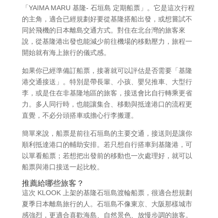
「YAIMA MARU 基隆- 石垣島 定期船票」。它是這次行程
的主角，適合已經規劃好要從基隆搭船出發，或想嘗試不
同於飛機的日本離島交通方式。對住在北台灣的旅客來
說，從基隆港出發也能減少前往機場的移動壓力，旅程一
開始就有海上旅行的儀式感。
如果你已經準備訂船票，接著就可以評估是否需要「基隆
港交通接送」。特別是帶長輩、小孩、嬰兒推車、大型行
李，或是住在非基隆地區的旅客，接送會比自行轉乘更省
力。多人同行時，也能讓集合、移動與抵達港口的流程更
直覺，不必分頭搭車或擔心行李搬運。
簡單來說，船票是前往石垣島的主要交通，接送則是讓你
順利抵達港口的輔助安排。若只想自行搭車到基隆港，可
以單看船票；若想把出發前的移動也一次處理好，就可以
船票與港口接送一起比較。
推薦給哪些旅客？
這次 KLOOK 上架的基隆石垣島渡輪船票，很適合想規劃
夏季日本離島旅行的人。石垣島不像東京、大阪那樣城市
感強烈，更適合喜歡海島、自然景色、放慢步調的旅客。