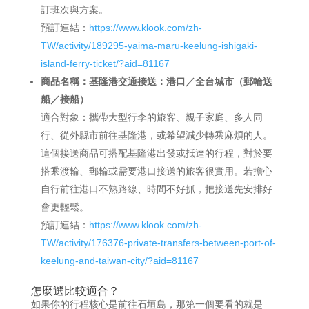
訂班次與方案。
預訂連結：
https://www.klook.com/zh-
TW/activity/189295-yaima-maru-keelung-ishigaki-
island-ferry-ticket/?aid=81167
商品名稱：基隆港交通接送：港口／全台城市（郵輪送
船／接船）
適合對象：攜帶大型行李的旅客、親子家庭、多人同
行、從外縣市前往基隆港，或希望減少轉乘麻煩的人。
這個接送商品可搭配基隆港出發或抵達的行程，對於要
搭乘渡輪、郵輪或需要港口接送的旅客很實用。若擔心
自行前往港口不熟路線、時間不好抓，把接送先安排好
會更輕鬆。
預訂連結：
https://www.klook.com/zh-
TW/activity/176376-private-transfers-between-port-of-
keelung-and-taiwan-city/?aid=81167
怎麼選比較適合？
如果你的行程核心是前往石垣島，那第一個要看的就是