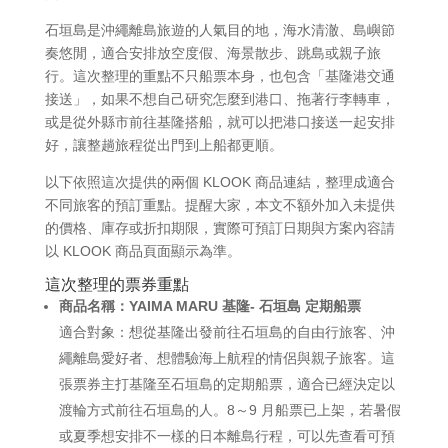
石垣島是沖繩離島旅遊的人氣目的地，海水清澈、島嶼節
奏悠閒，適合安排放空度假、海景散步、跳島或親子旅
行。這次整理的重點不只船票本身，也包含「基隆港交通
接送」，如果不想自己研究怎麼到港口、拖著行李轉車，
或是從外縣市前往基隆搭船，就可以把港口接送一起安排
好，讓整趟旅程從出門到上船都更順。
以下依照這次提供的兩個 KLOOK 商品連結，整理成適合
不同旅客的預訂重點。提醒大家，本文不額外加入未提供
的價格、庫存或折扣期限，實際可預訂日期與方案內容請
以 KLOOK 商品頁面顯示為準。
這次整理的票券重點
商品名稱：YAIMA MARU 基隆- 石垣島 定期船票
適合對象：想從基隆出發前往石垣島的自由行旅客、沖
繩離島愛好者、想體驗海上航程的情侶與親子旅客。這
張票券主打基隆至石垣島的定期船票，適合已經決定以
渡輪方式前往石垣島的人。8～9 月船票已上架，若暑假
或夏季想安排不一樣的日本離島行程，可以先查看可預