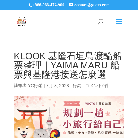
+886-966-474-900
contact@yucts.com
KLOOK 基隆石垣島渡輪船
票整理｜YAIMA MARU 船
票與基隆港接送怎麼選
執筆者
YC行銷
|
7月 8, 2026
|
行銷
|
コメント0件