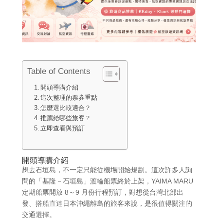
Table of Contents
開頭導購介紹
這次整理的票券重點
怎麼選比較適合？
推薦給哪些旅客？
立即查看與預訂
開頭導購介紹
想去石垣島，不一定只能從機場開始規劃。這次許多人詢
問的「基隆－石垣島」渡輪船票終於上架，YAIMA MARU
定期船票開放 8～9 月份行程預訂，對想從台灣北部出
發、搭船直達日本沖繩離島的旅客來說，是很值得關注的
交通選擇。