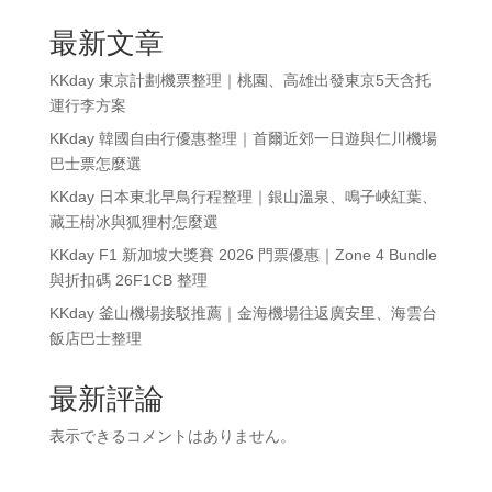
最新文章
KKday 東京計劃機票整理｜桃園、高雄出發東京5天含托
運行李方案
KKday 韓國自由行優惠整理｜首爾近郊一日遊與仁川機場
巴士票怎麼選
KKday 日本東北早鳥行程整理｜銀山溫泉、鳴子峽紅葉、
藏王樹冰與狐狸村怎麼選
KKday F1 新加坡大獎賽 2026 門票優惠｜Zone 4 Bundle
與折扣碼 26F1CB 整理
KKday 釜山機場接駁推薦｜金海機場往返廣安里、海雲台
飯店巴士整理
最新評論
表示できるコメントはありません。