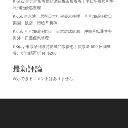
KKday 新北新板希爾頓酒店悅市集餐券｜平日午餐與和牛
吃到飽優惠整理
Klook 東京迪士尼與日本行程優惠整理｜月月加碼狂歡日
樂園、飯店、體驗 5 折碼
Klook 月月加碼狂歡日｜日本環球影城、沖繩景點通票與
海外一日遊優惠整理
KKday 東京哈利波特影城門票優惠｜買票送 500 日圓餐
券、折扣碼再折 NT$200
最新評論
表示できるコメントはありません。