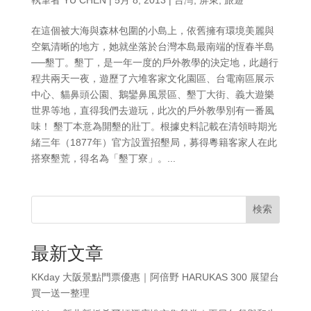
在這個被大海與森林包圍的小島上，依舊擁有環境美麗與
空氣清晰的地方，她就坐落於台灣本島最南端的恆春半島
──墾丁。墾丁，是一年一度的戶外教學的決定地，此趟行
程共兩天一夜，遊歷了六堆客家文化園區、台電南區展示
中心、貓鼻頭公園、鵝鑾鼻風景區、墾丁大街、義大遊樂
世界等地，直得我們去遊玩，此次的戶外教學別有一番風
味！ 墾丁本意為開墾的壯丁。根據史料記載在清領時期光
緒三年（1877年）官方設置招墾局，募得粵籍客家人在此
搭寮墾荒，得名為「墾丁寮」。...
検索
最新文章
KKday 大阪景點門票優惠｜阿倍野 HARUKAS 300 展望台
買一送一整理