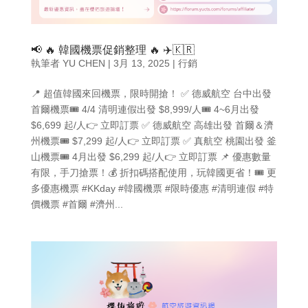
📢 🔥 韓國機票促銷整理 🔥 ✈️🇰🇷
執筆者
YU CHEN
|
3月 13, 2025
|
行銷
📍 超值韓國來回機票，限時開搶！ ✅ 德威航空 台中出發
首爾機票🎟 4/4 清明連假出發 $8,999/人🎟 4~6月出發
$6,699 起/人👉 立即訂票 ✅ 德威航空 高雄出發 首爾＆濟
州機票🎟 $7,299 起/人👉 立即訂票 ✅ 真航空 桃園出發 釜
山機票🎟 4月出發 $6,299 起/人👉 立即訂票 📌 優惠數量
有限，手刀搶票！💰 折扣碼搭配使用，玩韓國更省！🎟 更
多優惠機票 #KKday #韓國機票 #限時優惠 #清明連假 #特
價機票 #首爾 #濟州...