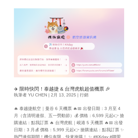
✈️ 限時快閃！泰越捷 & 台灣虎航超值機票 🎉
執筆者
YU CHEN
|
2月 13, 2025
|
行銷
🔥 泰越捷航空｜曼谷 6 天機票 🔥📅 出發日期：3 月至 4
月（含清明連假、五一勞動節）💰 價格：6,599 元起👉 搶
購連結：點我訂票 🔥 台灣虎航｜峴港 5 天機票 🔥📅 出發
日期：3 月💰 價格：5,999 元起👉 搶購連結：點我訂票 ✨
熱門連假期間！機位有限，快來搶購！ ✨ #KKday #聯盟