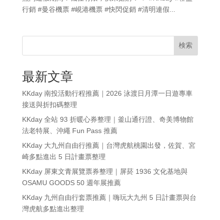
行銷 #曼谷機票 #峴港機票 #快閃促銷 #清明連假...
検索
最新文章
KKday 南投活動行程推薦｜2026 泳渡日月潭一日遊專車
接送與折扣碼整理
KKday 全站 93 折暖心券整理｜釜山通行證、奇美博物館
法老特展、沖繩 Fun Pass 推薦
KKday 大九州自由行推薦｜台灣虎航桃園出發，佐賀、宮
崎多點進出 5 日計畫票整理
KKday 屏東文青展覽票券整理｜屏菸 1936 文化基地與
OSAMU GOODS 50 週年展推薦
KKday 九州自由行套票推薦｜嗨玩大九州 5 日計畫票與台
灣虎航多點進出整理