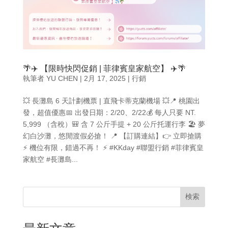
🌴✈️ 【限時快閃促銷 | 菲律賓皇家航空】 ✈️🌴
執筆者
YU CHEN
|
2月 17, 2025
|
行銷
💥 長灘島 6 天計劃機票 | 直飛卡蒂克蘭機場 💥📍 桃園出
發，超值優惠📅 出發日期：2/20、2/22💰 每人只要 NT.
5,999 （含稅）🎒 含 7 公斤手提 + 20 公斤托運行李 🏖 夢
幻白沙灘，悠閒渡假必搶！ 📍 【訂購連結】👉 立即搶購
⚡ 機位有限，錯過不再！ ⚡ #KKday #聯盟行銷 #菲律賓皇
家航空 #長灘島...
検索