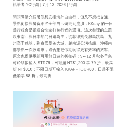
執筆者
YC行銷
|
7月 13, 2026
|
行銷
開頭導購介紹暑假想安排海外自由行，但又不想把交通、
景點銜接與餐食細節全部自己研究到崩潰，KKday 的一日
遊行程會是很適合快速打包行程的選項。這次整理的主題
以東南亞與日本熱門日遊為主，從菲律賓長灘島跳島、九
州高千穗峽，到泰國曼谷大城、越南湄公河搖船、沖繩南
部景點一次收進來，適合想把假期玩得更有效率的旅客。
原文也提供兩組可用於日遊的折扣碼：9～12 月秋冬早鳥
可於結帳輸入 STR79，日遊滿 NT$1,200 享 79 折，最高
折 NT$310；不限日期可輸入 KKAFFTOUR88，日遊不限
低消享 88 折，最高折...