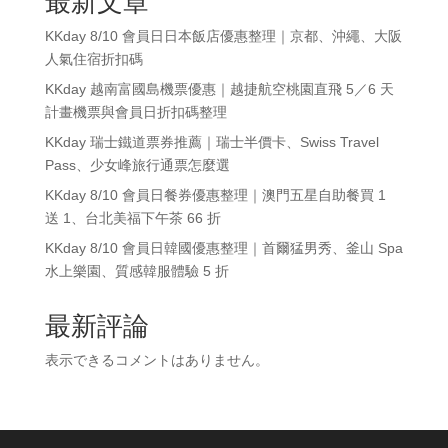
最新文章
KKday 8/10 會員日日本飯店優惠整理｜京都、沖繩、大阪
人氣住宿折扣碼
KKday 越南富國島機票優惠｜越捷航空桃園直飛 5／6 天
計畫機票與會員日折扣碼整理
KKday 瑞士鐵道票券推薦｜瑞士半價卡、Swiss Travel
Pass、少女峰旅行通票怎麼選
KKday 8/10 會員日餐券優惠整理｜澳門五星自助餐買 1
送 1、台北美福下午茶 66 折
KKday 8/10 會員日韓國優惠整理｜首爾猛男秀、釜山 Spa
水上樂園、質感韓服體驗 5 折
最新評論
表示できるコメントはありません。