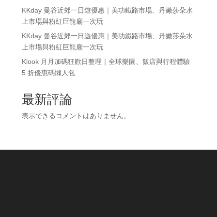
KKday 曼谷近郊一日遊優惠｜美功鐵路市場、丹嫩莎朵水
上市場與粉紅巨龍廟一次玩
KKday 曼谷近郊一日遊優惠｜美功鐵路市場、丹嫩莎朵水
上市場與粉紅巨龍廟一次玩
Klook 月月加碼狂歡日整理｜全球樂園、飯店與行程體驗
5 折優惠碼懶人包
最新評論
表示できるコメントはありません。