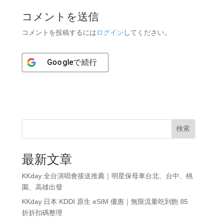
コメントを送信
コメントを投稿するには
ログイン
してください。
Google
で続行
検索
最新文章
KKday 全台演唱會接送推薦｜明星保母車台北、台中、桃
園、高雄出發
KKday 日本 KDDI 原生 eSIM 優惠｜無限流量吃到飽 85
折折扣碼整理