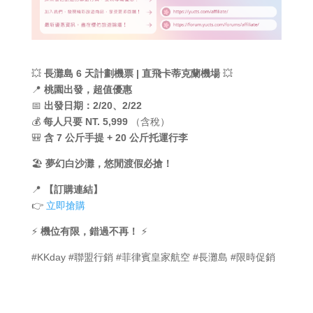
💥
長灘島 6 天計劃機票 | 直飛卡蒂克蘭機場
💥
📍
桃園出發，超值優惠
📅
出發日期：2/20、2/22
💰
每人只要 NT. 5,999
（含稅）
🎒
含 7 公斤手提 + 20 公斤托運行李
🏖
夢幻白沙灘，悠閒渡假必搶！
📍
【訂購連結】
👉
立即搶購
⚡
機位有限，錯過不再！
⚡
#KKday #聯盟行銷 #菲律賓皇家航空 #長灘島 #限時促銷