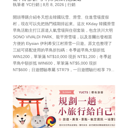
執筆者
YC行銷
|
8月 8, 2026
|
行銷
開頭導購介紹冬天想去韓國玩雪、滑雪、住進雪場度假
村，現在可以先把熱門檔期排起來。這次 KKday 韓國滑雪
早鳥活動主打江原道人氣雪場與住宿套裝，包含洪川大明
SONO VIVALDI PARK、龍平滑雪場，以及首爾出發相當
方便的 Elysian 伊利希安江村滑雪一日遊。原文也整理了
三組可搭配使用的早鳥折扣碼：冬季超早鳥大額折抵
WIN1200，單筆滿 NT$10,000 現折 NT$1,200；冬季超
早鳥中額折抵 WIN600，單筆滿 NT$5,000 現折
NT$600；日遊體驗專屬 STR79，一日遊體驗行程享 79...