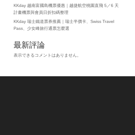
KKday 越南富國島機票優惠｜越捷航空桃園直飛 5／6 天
計畫機票與會員日折扣碼整理
KKday 瑞士鐵道票券推薦｜瑞士半價卡、Swiss Travel
Pass、少女峰旅行通票怎麼選
最新評論
表示できるコメントはありません。