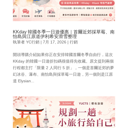
KKday 韓國冬季一日遊優惠｜首爾近郊採草莓、南
怡島與江原道伊利希安滑雪整理
執筆者
YC行銷
|
7月 17, 2026
|
行銷
開頭導購介紹如果你正在安排韓國首爾冬季自由行，這次
KKday 的韓國一日遊折扣碼很值得先收藏。原文提到兩個
行程都主打「限量 2 人同行 5 折」，一個是首爾近郊的夢
幻冰谷、瀑布、南怡島與採草莓一日遊，另一個則是江原
道 Elysian...