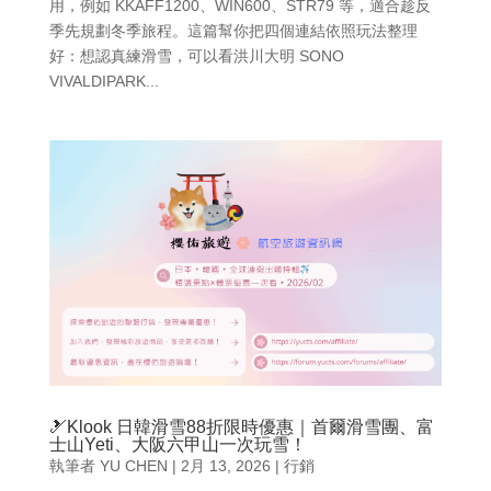
用，例如 KKAFF1200、WIN600、STR79 等，適合趁反
季先規劃冬季旅程。這篇幫你把四個連結依照玩法整理
好：想認真練滑雪，可以看洪川大明 SONO
VIVALDIPARK...
🎿Klook 日韓滑雪88折限時優惠｜首爾滑雪團、富
士山Yeti、大阪六甲山一次玩雪！
執筆者
YU CHEN
|
2月 13, 2026
|
行銷