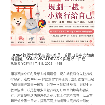
KKday 韓國滑雪早鳥優惠整理｜首爾出發中文教練
滑雪團、SONO VIVALDIPARK 與近郊一日遊
執筆者
YC行銷
|
7月 8, 2026
|
行銷
開頭導購介紹冬天想去韓國滑雪，現在就很適合先把行程
排起來。這次 KKday 韓國滑雪早鳥優惠，主打從首爾出發
的滑雪團與滑雪一日遊，對第一次到韓國滑雪、想找中文
教練協助，或是想用多天數行程好好練習的旅客都很友
善。原文整理到的優惠包含多天數全包式滑雪營，以及首
爾近郊滑雪一日遊，搭配不同折扣碼可依照行程金額使