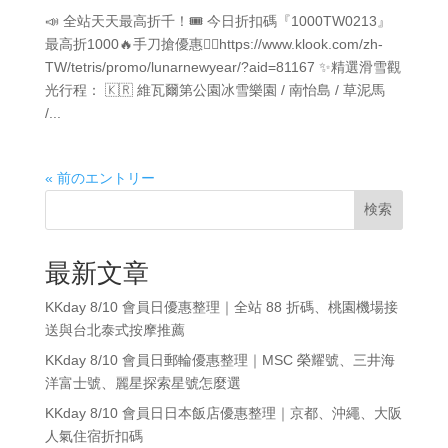
📣 全站天天最高折千！🎟️ 今日折扣碼『1000TW0213』
最高折1000🔥手刀搶優惠👉🏻https://www.klook.com/zh-
TW/tetris/promo/lunarnewyear/?aid=81167 ✨精選滑雪觀
光行程： 🇰🇷 維瓦爾第公園冰雪樂園 / 南怡島 / 草泥馬
/...
« 前のエントリー
検索
最新文章
KKday 8/10 會員日優惠整理｜全站 88 折碼、桃園機場接
送與台北泰式按摩推薦
KKday 8/10 會員日郵輪優惠整理｜MSC 榮耀號、三井海
洋富士號、麗星探索星號怎麼選
KKday 8/10 會員日日本飯店優惠整理｜京都、沖繩、大阪
人氣住宿折扣碼