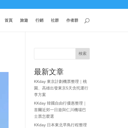
首頁
旅遊
行銷
社群
作者群
検索
最新文章
KKday 東京計劃機票整理｜桃
園、高雄出發東京5天含托運行
李方案
KKday 韓國自由行優惠整理｜
首爾近郊一日遊與仁川機場巴
士票怎麼選
KKday 日本東北早鳥行程整理