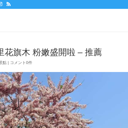
花旗木 粉嫩盛開啦 – 推薦
景點
|
コメント0件