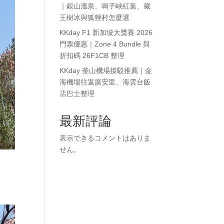
｜銀山溫泉、鳴子峽紅葉、藏
王樹冰與狐狸村怎麼選
KKday F1 新加坡大獎賽 2026
門票優惠｜Zone 4 Bundle 與
折扣碼 26F1CB 整理
KKday 釜山機場接駁推薦｜金
海機場往返廣安里、海雲台飯
店巴士整理
最新評論
表示できるコメントはありま
せん。