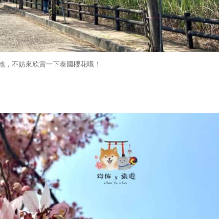
平地，不妨來欣賞一下泰國櫻花哦！