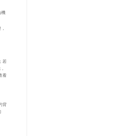
山機
發，
；若
估，
查看
的背
的