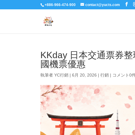
+886-966-474-900
contact@yucts.com
KKday 日本交通票
國機票優惠
執筆者
YC行銷
|
6月 20, 2026
|
行銷
|
コメント0