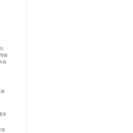
出
市間移
所有
用途
通常
排首