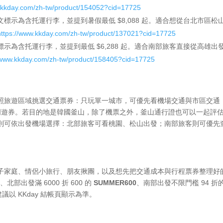
w.kkday.com/zh-tw/product/154052?cid=17725
文標示為含托運行李，並提到暑假最低 $8,088 起。適合想從台北市區松
https://www.kkday.com/zh-tw/product/137021?cid=17725
標示為含托運行李，並提到最低 $6,288 起。適合南部旅客直接從高雄出
//www.kkday.com/zh-tw/product/158405?cid=17725
照旅遊區域挑選交通票券：只玩單一城市，可優先看機場交通與市區交通
鐵路周遊券。若目的地是韓國釜山，除了機票之外，釜山通行證也可以一起評
則可依出發機場選擇：北部旅客可看桃園、松山出發；南部旅客則可優先
子家庭、情侶小旅行、朋友揪團，以及想先把交通成本與行程票券整理好
1
、北部出發滿 6000 折 600 的
SUMMER600
、南部出發不限門檻 94 折
以 KKday 結帳頁顯示為準。