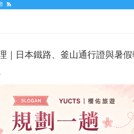
券整理｜日本鐵路、釜山通行證與暑假
件