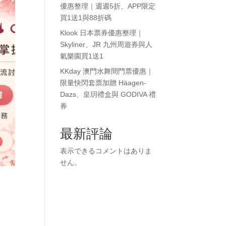
優惠整理｜週週5折、APP限定
買1送1與88折碼
Klook 日本票券優惠整理｜
Skyliner、JR 九州周遊券與人
氣樂園買1送1
KKday 澳門水舞間門票優惠｜
限量快閃套票加贈 Häagen-
Dazs、皇玥禮盒與 GODIVA 禮
券
最新評論
表示できるコメントはありま
せん。