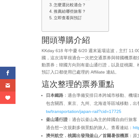
怎麼選比較適合？
推薦給哪些旅客？
立即查看與預訂
開頭導購介紹
KKday 618 年中慶 6/20 週末返場這波，主打 
國，這次清單很適合一次把交通票券與韓國機票都先
動票券；韓國方向則有釜山通行證，以及從桃園、
預訂入口都使用已處理的 Affiliate 連結。
這次整理的票券重點
日本鐵路
：適合準備安排日本跨城市移動、機場進
包含關西、東京、九州、北海道等區域移動，出
tw/transportation/japan-rail?cid=17725
釜山通行證
：適合以釜山為主的韓國自由行旅客
適合想一次規劃多個景點的旅人。查看連結：
ht
濟州航空．桃園出發飛釜山／首爾暑假機票
：原