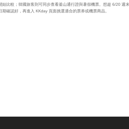
始比較；韓國旅客則可同步查看釜山通行證與暑假機票。想趁 6/20 週
期確認好，再進入 KKday 頁面挑選適合的票券或機票商品。