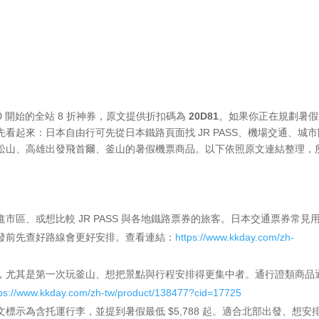
11:00 開始的全站 8 折神券，原文提供折扣碼為
20D81
。如果你正在規劃暑假
看起來：日本自由行可先從日本鐵路頁面找 JR PASS、機場交通、城
松山、高雄出發飛首爾、釜山的暑假機票商品。以下依照原文連結整理，
市區、或想比較 JR PASS 與各地鐵路票券的旅客。日本交通票券常見
發前先查好路線會更好安排。查看連結：
https://www.kkday.com/zh-
，尤其是第一次玩釜山、想把景點與行程安排得更集中者。通行證類商品
tps://www.kkday.com/zh-tw/product/138477?cid=17725
文標示為含托運行李，並提到暑假最低 $5,788 起。適合北部出發、想安