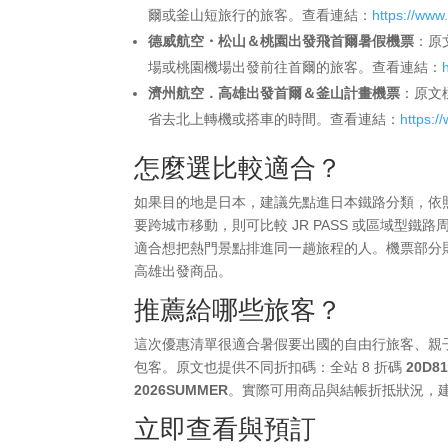
爾或釜山短旅行的旅客。查看連結：
https://ww
德威航空・松山＆桃園出發飛首爾暑假機票
：原
場或桃園機場出發前往首爾的旅客。查看連結：
濟州航空．高雄出發首爾＆釜山計畫機票
：原文
省去北上轉機或搭車的時間。查看連結：
https:
怎麼選比較適合？
如果目的地是日本，建議先點進日本鐵路分類，依
要跨城市移動，則可比較 JR PASS 或區域型
適合想把熱門景點排進同一趟旅程的人。機票部分
高雄出發商品。
推薦給哪些旅客？
這次優惠清單很適合暑假要出國的自由行旅客、親
包客。原文也提供不同折扣碼：全站 8 折碼
20D8
2026SUMMER
。實際可用商品與結帳折抵狀況，建議
立即查看與預訂