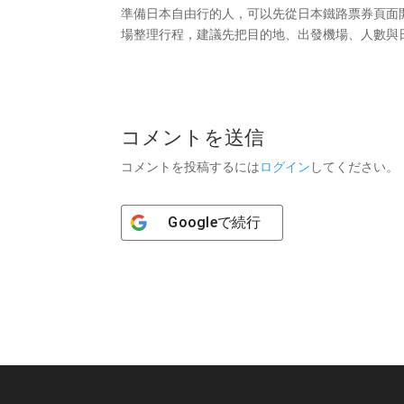
準備日本自由行的人，可以先從日本鐵路票券頁面開
場整理行程，建議先把目的地、出發機場、人數與日
コメントを送信
コメントを投稿するには
ログイン
してください。
Google
で続行