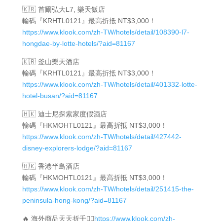
🇰🇷 首爾弘大L7, 樂天飯店
輸碼『KRHTL0121』最高折抵 NT$3,000！
https://www.klook.com/zh-TW/hotels/detail/108390-l7-
hongdae-by-lotte-hotels/?aid=81167
🇰🇷 釜山樂天酒店
輸碼『KRHTL0121』最高折抵 NT$3,000！
https://www.klook.com/zh-TW/hotels/detail/401332-lotte-
hotel-busan/?aid=81167
🇭🇰 迪士尼探索家度假酒店
輸碼『HKMOHTL0121』最高折抵 NT$3,000！
https://www.klook.com/zh-TW/hotels/detail/427442-
disney-explorers-lodge/?aid=81167
🇭🇰 香港半島酒店
輸碼『HKMOHTL0121』最高折抵 NT$3,000！
https://www.klook.com/zh-TW/hotels/detail/251415-the-
peninsula-hong-kong/?aid=81167
🔥 海外商品天天折千👉🏻
https://www.klook.com/zh-