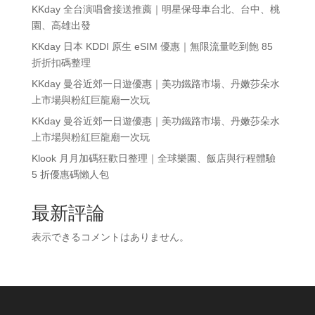
KKday 全台演唱會接送推薦｜明星保母車台北、台中、桃
園、高雄出發
KKday 日本 KDDI 原生 eSIM 優惠｜無限流量吃到飽 85
折折扣碼整理
KKday 曼谷近郊一日遊優惠｜美功鐵路市場、丹嫩莎朵水
上市場與粉紅巨龍廟一次玩
KKday 曼谷近郊一日遊優惠｜美功鐵路市場、丹嫩莎朵水
上市場與粉紅巨龍廟一次玩
Klook 月月加碼狂歡日整理｜全球樂園、飯店與行程體驗
5 折優惠碼懶人包
最新評論
表示できるコメントはありません。