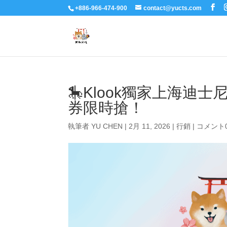
+886-966-474-900
contact@yucts.com
🎠Klook獨家上海迪
券限時搶！
執筆者
YU CHEN
|
2月 11, 2026
|
行銷
|
コメント