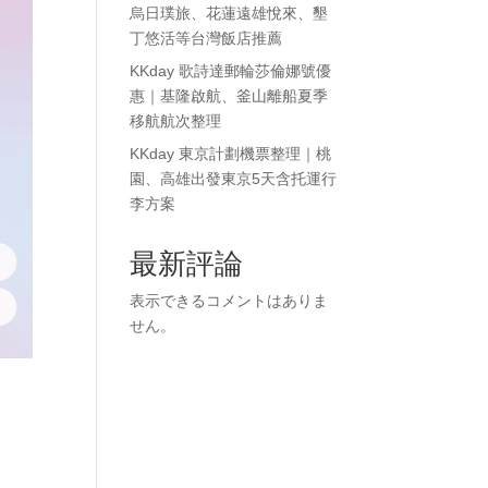
烏日璞旅、花蓮遠雄悅來、墾
丁悠活等台灣飯店推薦
KKday 歌詩達郵輪莎倫娜號優
惠｜基隆啟航、釜山離船夏季
移航航次整理
KKday 東京計劃機票整理｜桃
園、高雄出發東京5天含托運行
李方案
最新評論
表示できるコメントはありま
せん。