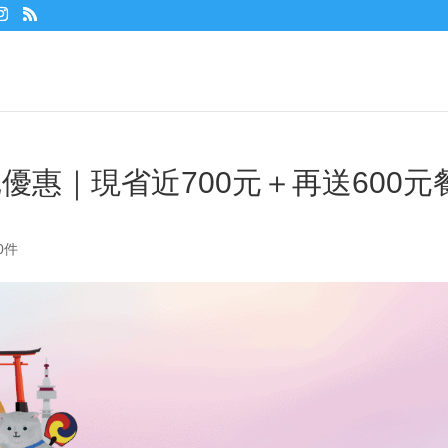
士尼優惠｜現省近700元＋再送600元
0件