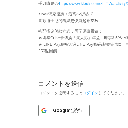
手刀購票👉
https://www.klook.com/zh-TW/activity
Klook獨家優惠！最高82折起 🎊
喜歡迪士尼的粉絲趕快買起來💖🎠
搭配指定付款方式，再享優惠回饋：
🔥國泰Cube卡切換「瘋大港」權益，即享3.5%
🔥 LINE Pay結帳透過LINE Pay條碼或掃描付
250點回饋！
コメントを送信
コメントを投稿するには
ログイン
してください。
Google
で続行