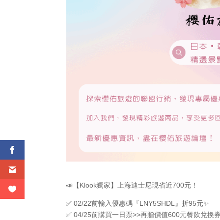
📣【Klook獨家】上海迪士尼現省近700元！
✅ 02/22前輸入優惠碼『LNY5SHDL』折95元✨
✅ 04/25前購買一日票>>再贈價值600元餐飲兌換券