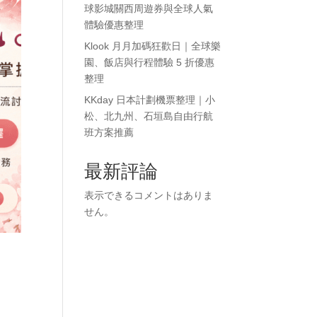
球影城關西周遊券與全球人氣
體驗優惠整理
Klook 月月加碼狂歡日｜全球樂
園、飯店與行程體驗 5 折優惠
整理
KKday 日本計劃機票整理｜小
松、北九州、石垣島自由行航
班方案推薦
最新評論
表示できるコメントはありま
せん。