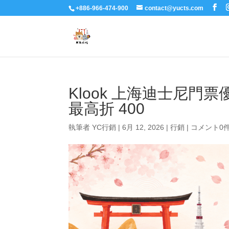
+886-966-474-900
contact@yucts.com
Klook 上海迪士尼門票優
最高折 400
執筆者
YC行銷
|
6月 12, 2026
|
行銷
|
コメント0