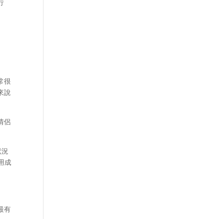
行
常很
來說
情侶
狀況
用成
最有