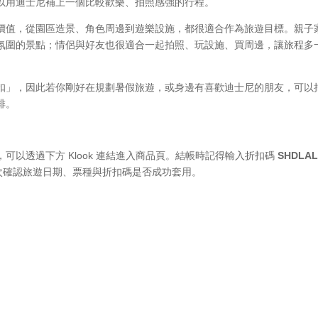
以用迪士尼補上一個比較歡樂、拍照感強的行程。
價值，從園區造景、角色周邊到遊樂設施，都很適合作為旅遊目標。親子
氛圍的景點；情侶與好友也很適合一起拍照、玩設施、買周邊，讓旅程多
扣」，因此若你剛好在規劃暑假旅遊，或身邊有喜歡迪士尼的朋友，可以
排。
以透過下方 Klook 連結進入商品頁。結帳時記得輸入折扣碼
SHDLAL
前再次確認旅遊日期、票種與折扣碼是否成功套用。