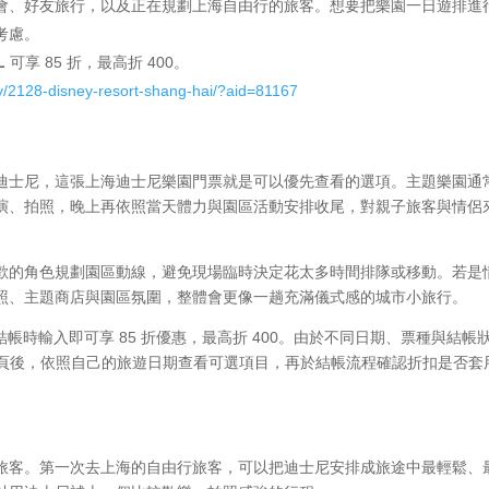
會、好友旅行，以及正在規劃上海自由行的旅客。想要把樂園一日遊排進
考慮。
L
可享 85 折，最高折 400。
ty/2128-disney-resort-shang-hai/?aid=81167
迪士尼，這張上海迪士尼樂園門票就是可以優先查看的選項。主題樂園通
演、拍照，晚上再依照當天體力與園區活動安排收尾，對親子旅客與情侶
歡的角色規劃園區動線，避免現場臨時決定花太多時間排隊或移動。若是
照、主題商店與園區氛圍，整體會更像一趟充滿儀式感的城市小旅行。
，結帳時輸入即可享 85 折優惠，最高折 400。由於不同日期、票種與結帳
 商品頁後，依照自己的旅遊日期查看可選項目，再於結帳流程確認折扣是否套
旅客。第一次去上海的自由行旅客，可以把迪士尼安排成旅途中最輕鬆、