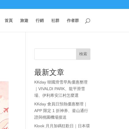
首頁
旅遊
行銷
社群
作者群
折
検索
最新文章
KKday 韓國滑雪早鳥優惠整理
｜VIVALDI PARK、龍平滑雪
場、伊利希安江村怎麼選
KKday 會員日預熱優惠整理｜
APP 限定 1 折神券、釜山通行
證與桃園機場接送
Klook 月月加碼狂歡日｜日本環