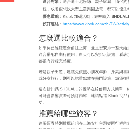
適合對象：
適合迪士尼粉絲、親子家庭、情侶約
程，或暑假想找大型主題樂園放電，都可以優先
優惠重點：
Klook 加碼活動，結帳輸入
SHDLAL
預訂連結：
https://www.klook.com/zh-TW/activi
怎麼選比較適合？
如果你已經確定會前往上海，並且想安排一整天給
適合搭配自由行使用，白天可以安排玩設施、看表
都很有行程完整度。
若是親子出遊，建議先依照小朋友年齡、身高與喜
或好友旅行，則可以把重點放在熱門設施、城堡拍
這次折扣碼 SHDLALL 的優勢在於使用方式簡單
可能會影響實際可預訂內容，建議點進 Klook
功。
推薦給哪些旅客？
這張票券特別推薦給想在上海安排主題樂園行程的