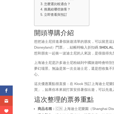
怎麼選比較適合？
推薦給哪些旅客？
立即查看與預訂
開頭導購介紹
想把迪士尼排進暑假旅遊清單的朋友，可以留意這波 K
Disneyland）門票」，結帳時輸入折扣碼
SHDLAL
想和朋友一起衝一波迪士尼的人來說，是很值得先
上海迪士尼是許多迪士尼粉絲到中國旅遊時會特別
夢幻場景。無論是第一次去迪士尼，還是想收集不
心。
這次優惠重點很直接：在 Klook 預訂上海迪
買」，如果你本來就打算安排暑假出遊，可以先進
這次整理的票券重點
商品名稱：
🇨🇳 上海迪士尼樂園（Shanghai Dis