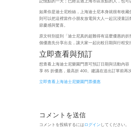
記憶點的一天；已經去過上海市區景點的人，也可
如果你是迪士尼粉絲，上海迪士尼本身就很有收藏
則可以把這裡當作小朋友放電與大人一起沉浸童話
節慶感與驚喜。
原文特別提到「迪士尼真的超難得有這麼優惠的折
個優惠先分享出去，讓大家一起比較日期與行程安
立即查看與預訂
想查看上海迪士尼樂園門票可預訂日期與活動內容，可
享 85 折優惠，最高折 400。建議在送出訂單
立即查看上海迪士尼樂園門票優惠
コメントを送信
コメントを投稿するには
ログイン
してください。