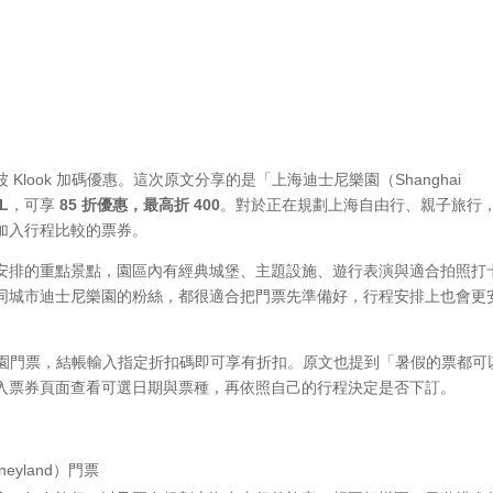
look 加碼優惠。這次原文分享的是「上海迪士尼樂園（Shanghai
L
，可享
85 折優惠，最高折 400
。對於正在規劃上海自由行、親子旅行
加入行程比較的票券。
安排的重點景點，園區內有經典城堡、主題設施、遊行表演與適合拍照打
同城市迪士尼樂園的粉絲，都很適合把門票先準備好，行程安排上也會更
士尼樂園門票，結帳輸入指定折扣碼即可享有折扣。原文也提到「暑假的票都可
入票券頁面查看可選日期與票種，再依照自己的行程決定是否下訂。
neyland）門票