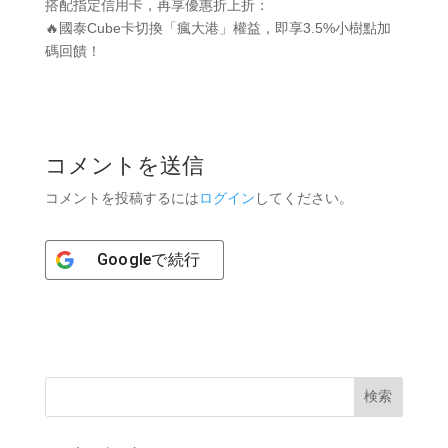
搭配指定信用卡，再享優惠折上折：
🔥國泰Cube卡切換「瘋大港」權益，即享3.5%小樹點加
碼回饋！
コメントを送信
コメントを投稿するには
ログイン
してください。
Google
で続行
検索