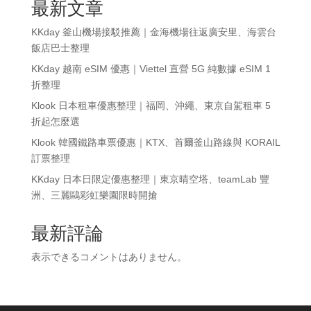
最新文章
KKday 釜山機場接駁推薦｜金海機場往返廣安里、海雲台
飯店巴士整理
KKday 越南 eSIM 優惠｜Viettel 直營 5G 純數據 eSIM 1
折整理
Klook 日本租車優惠整理｜福岡、沖繩、東京自駕租車 5
折起怎麼選
Klook 韓國鐵路車票優惠｜KTX、首爾釜山路線與 KORAIL
訂票整理
KKday 日本日限定優惠整理｜東京晴空塔、teamLab 豐
洲、三麗鷗彩虹樂園限時開搶
最新評論
表示できるコメントはありません。