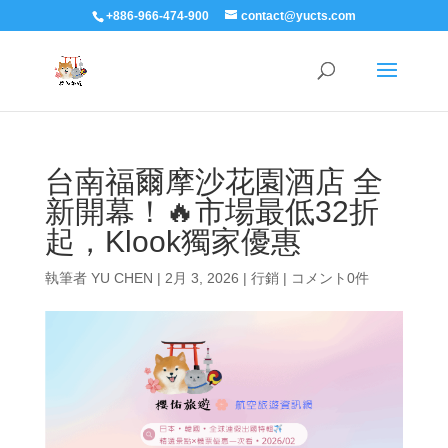
+886-966-474-900
contact@yucts.com
台南福爾摩沙花園酒店 全
新開幕！🔥市場最低32折
起，Klook獨家優惠
執筆者
YU CHEN
|
2月 3, 2026
|
行銷
|
コメント0件