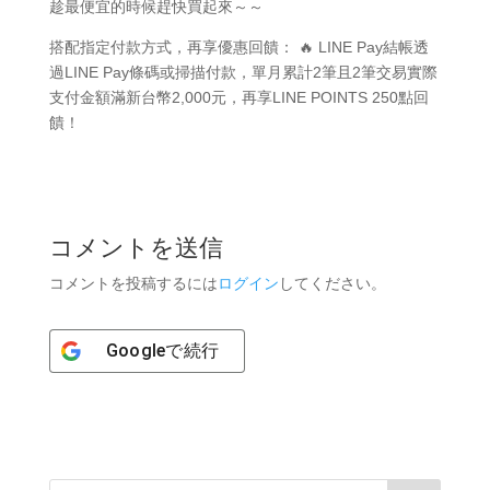
趁最便宜的時候趕快買起來～～
搭配指定付款方式，再享優惠回饋： 🔥 LINE Pay結帳透
過LINE Pay條碼或掃描付款，單月累計2筆且2筆交易實際
支付金額滿新台幣2,000元，再享LINE POINTS 250點回
饋！
コメントを送信
コメントを投稿するには
ログイン
してください。
Google
で続行