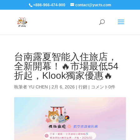
+886-966-474-900
contact@yucts.com
台南露夏智能入住旅店，
全新開幕！🔥市場最低54
折起，Klook獨家優惠🔥
執筆者
YU CHEN
|
2月 6, 2026
|
行銷
|
コメント0件