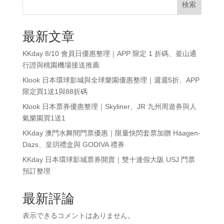
検索
最新文章
KKday 8/10 會員日優惠整理｜APP 限定 1 折碼、釜山通
行證與桃園機場接送推薦
Klook 日本環球影城與全球樂園優惠整理｜週週5折、APP
限定買1送1與88折碼
Klook 日本票券優惠整理｜Skyliner、JR 九州周遊券與人
氣樂園買1送1
KKday 澳門水舞間門票優惠｜限量快閃套票加贈 Häagen-
Dazs、皇玥禮盒與 GODIVA 禮券
KKday 日本環球影城票券開賣｜雙十連假大阪 USJ 門票
預訂整理
最新評論
表示できるコメントはありません。