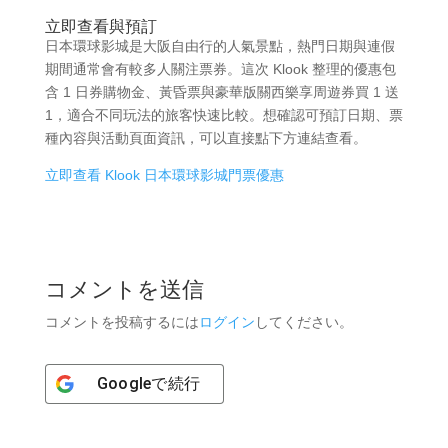
立即查看與預訂
日本環球影城是大阪自由行的人氣景點，熱門日期與連假
期間通常會有較多人關注票券。這次 Klook 整理的優惠包
含 1 日券購物金、黃昏票與豪華版關西樂享周遊券買 1 送
1，適合不同玩法的旅客快速比較。想確認可預訂日期、票
種內容與活動頁面資訊，可以直接點下方連結查看。
立即查看 Klook 日本環球影城門票優惠
コメントを送信
コメントを投稿するには
ログイン
してください。
Google
で続行