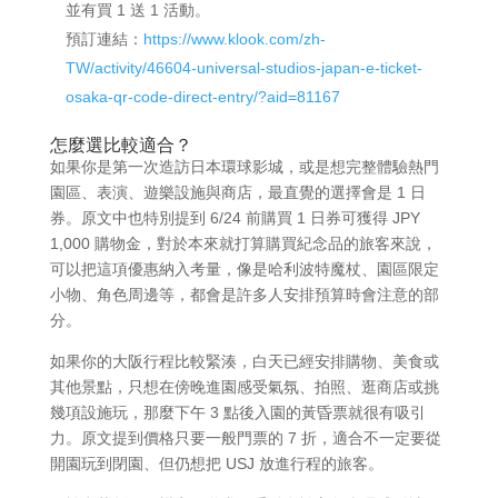
並有買 1 送 1 活動。
預訂連結：
https://www.klook.com/zh-
TW/activity/46604-universal-studios-japan-e-ticket-
osaka-qr-code-direct-entry/?aid=81167
怎麼選比較適合？
如果你是第一次造訪日本環球影城，或是想完整體驗熱門
園區、表演、遊樂設施與商店，最直覺的選擇會是 1 日
券。原文中也特別提到 6/24 前購買 1 日券可獲得 JPY
1,000 購物金，對於本來就打算購買紀念品的旅客來說，
可以把這項優惠納入考量，像是哈利波特魔杖、園區限定
小物、角色周邊等，都會是許多人安排預算時會注意的部
分。
如果你的大阪行程比較緊湊，白天已經安排購物、美食或
其他景點，只想在傍晚進園感受氣氛、拍照、逛商店或挑
幾項設施玩，那麼下午 3 點後入園的黃昏票就很有吸引
力。原文提到價格只要一般門票的 7 折，適合不一定要從
開園玩到閉園、但仍想把 USJ 放進行程的旅客。