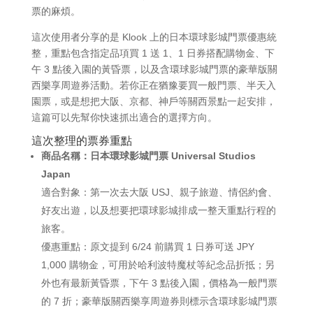
票的麻煩。
這次使用者分享的是 Klook 上的日本環球影城門票優惠統
整，重點包含指定品項買 1 送 1、1 日券搭配購物金、下
午 3 點後入園的黃昏票，以及含環球影城門票的豪華版關
西樂享周遊券活動。若你正在猶豫要買一般門票、半天入
園票，或是想把大阪、京都、神戶等關西景點一起安排，
這篇可以先幫你快速抓出適合的選擇方向。
這次整理的票券重點
商品名稱：日本環球影城門票 Universal Studios
Japan
適合對象：第一次去大阪 USJ、親子旅遊、情侶約會、
好友出遊，以及想要把環球影城排成一整天重點行程的
旅客。
優惠重點：原文提到 6/24 前購買 1 日券可送 JPY
1,000 購物金，可用於哈利波特魔杖等紀念品折抵；另
外也有最新黃昏票，下午 3 點後入園，價格為一般門票
的 7 折；豪華版關西樂享周遊券則標示含環球影城門票