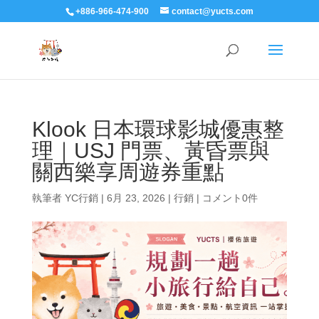
+886-966-474-900
contact@yucts.com
Klook 日本環球影城優惠整
理｜USJ 門票、黃昏票與
關西樂享周遊券重點
執筆者
YC行銷
|
6月 23, 2026
|
行銷
|
コメント0件