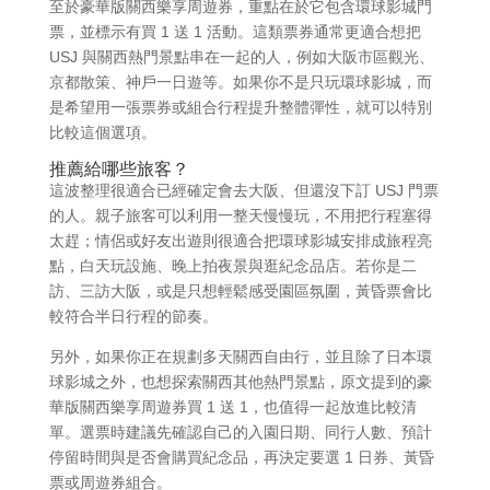
至於豪華版關西樂享周遊券，重點在於它包含環球影城門
票，並標示有買 1 送 1 活動。這類票券通常更適合想把
USJ 與關西熱門景點串在一起的人，例如大阪市區觀光、
京都散策、神戶一日遊等。如果你不是只玩環球影城，而
是希望用一張票券或組合行程提升整體彈性，就可以特別
比較這個選項。
推薦給哪些旅客？
這波整理很適合已經確定會去大阪、但還沒下訂 USJ 門票
的人。親子旅客可以利用一整天慢慢玩，不用把行程塞得
太趕；情侶或好友出遊則很適合把環球影城安排成旅程亮
點，白天玩設施、晚上拍夜景與逛紀念品店。若你是二
訪、三訪大阪，或是只想輕鬆感受園區氛圍，黃昏票會比
較符合半日行程的節奏。
另外，如果你正在規劃多天關西自由行，並且除了日本環
球影城之外，也想探索關西其他熱門景點，原文提到的豪
華版關西樂享周遊券買 1 送 1，也值得一起放進比較清
單。選票時建議先確認自己的入園日期、同行人數、預計
停留時間與是否會購買紀念品，再決定要選 1 日券、黃昏
票或周遊券組合。