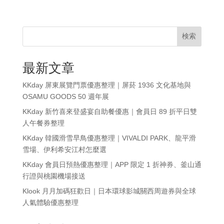
検索
最新文章
KKday 屏東展覽門票優惠整理｜屏菸 1936 文化基地與
OSAMU GOODS 50 週年展
KKday 新竹喜來登盛宴自助餐優惠｜會員日 89 折平日雙
人午餐券整理
KKday 韓國滑雪早鳥優惠整理｜VIVALDI PARK、龍平滑
雪場、伊利希安江村怎麼選
KKday 會員日預熱優惠整理｜APP 限定 1 折神券、釜山通
行證與桃園機場接送
Klook 月月加碼狂歡日｜日本環球影城關西周遊券與全球
人氣體驗優惠整理