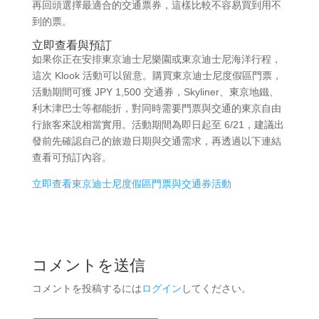
再回頭選擇最適合的交通票券，這樣比較不容易買到用不
到的票。
立即查看與預訂
如果你正在安排東京迪士尼樂園或東京迪士尼海洋行程，
這次 Klook 活動可以留意。購買東京迪士尼度假區門票，
活動期間可獲 JPY 1,500 交通券，Skyliner、東京地鐵、
利木津巴士等都能折，對同時需要門票與交通的東京自由
行旅客來說相當實用。活動期間為即日起至 6/21，建議出
發前先確認自己的旅遊日期與交通需求，再透過以下連結
查看可預訂內容。
立即查看東京迪士尼度假區門票與交通券活動
コメントを送信
コメントを投稿するには
ログイン
してください。