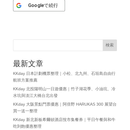
Google
で続行
検索
最新文章
KKday 日本計劃機票整理｜小松、北九州、石垣島自由行
航班方案推薦
KKday 北投陽明山一日遊優惠｜竹子湖花季、小油坑、冷
水坑與淡江大橋台北出發
KKday 大阪景點門票優惠｜阿倍野 HARUKAS 300 展望台
買一送一整理
KKday 新北新板希爾頓酒店悅市集餐券｜平日午餐與和牛
吃到飽優惠整理