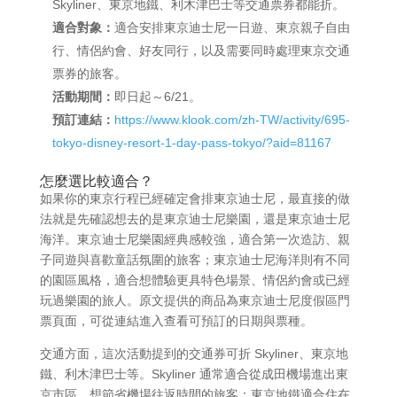
Skyliner、東京地鐵、利木津巴士等交通票券都能折。
適合對象：
適合安排東京迪士尼一日遊、東京親子自由
行、情侶約會、好友同行，以及需要同時處理東京交通
票券的旅客。
活動期間：
即日起～6/21。
預訂連結：
https://www.klook.com/zh-TW/activity/695-
tokyo-disney-resort-1-day-pass-tokyo/?aid=81167
怎麼選比較適合？
如果你的東京行程已經確定會排東京迪士尼，最直接的做
法就是先確認想去的是東京迪士尼樂園，還是東京迪士尼
海洋。東京迪士尼樂園經典感較強，適合第一次造訪、親
子同遊與喜歡童話氛圍的旅客；東京迪士尼海洋則有不同
的園區風格，適合想體驗更具特色場景、情侶約會或已經
玩過樂園的旅人。原文提供的商品為東京迪士尼度假區門
票頁面，可從連結進入查看可預訂的日期與票種。
交通方面，這次活動提到的交通券可折 Skyliner、東京地
鐵、利木津巴士等。Skyliner 通常適合從成田機場進出東
京市區、想節省機場往返時間的旅客；東京地鐵適合住在