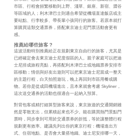
市區、行程會頻繁移動到上野、淺草、銀座、新宿、澀谷
等區域的人；利木津巴士則適合希望從機場直達飯店或主
要站點、行李較多、帶長輩小孩同行的旅客。若原本就打
算購買這類交通票券，搭配東京迪士尼門票活動會更有
感。
推薦給哪些旅客？
這波活動特別推薦給正在規劃東京自由行的旅客，尤其是
已經確定會去東京迪士尼度假區的人。親子家庭可以把迪
士尼排成旅程亮點，再搭配利木津巴士或地鐵票券安排市
區移動；情侶與好友出遊則可以把東京迪士尼當成一整天
的主題行程，白天拍照遊玩，晚上再回到市區用餐或購
物。若你是從成田機場進出，且本來就會考慮 Skyliner，
這次送交通券的活動也很適合一起納入預算。
對背包客或精打細算型旅客來說，東京旅遊的交通開銷雖
然是零散支出，但累積起來也不少。能在購買熱門景點門
票時，同步拿到可用於交通票券的折抵，等於讓整體行程
規劃更有效率。建議先列出你的東京行程：機場進出方
式、住宿地點、是否會大量搭地鐵、迪士尼安排哪一天，