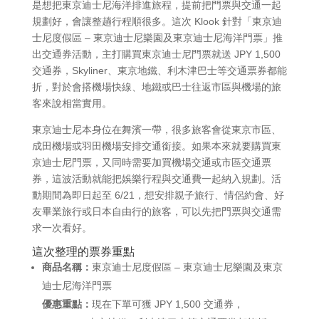
是想把東京迪士尼海洋排進旅程，提前把門票與交通一起
規劃好，會讓整趟行程順很多。這次 Klook 針對「東京迪
士尼度假區 – 東京迪士尼樂園及東京迪士尼海洋門票」推
出交通券活動，主打購買東京迪士尼門票就送 JPY 1,500
交通券，Skyliner、東京地鐵、利木津巴士等交通票券都能
折，對於會搭機場快線、地鐵或巴士往返市區與機場的旅
客來說相當實用。
東京迪士尼本身位在舞濱一帶，很多旅客會從東京市區、
成田機場或羽田機場安排交通銜接。如果本來就要購買東
京迪士尼門票，又同時需要加買機場交通或市區交通票
券，這波活動就能把娛樂行程與交通費一起納入規劃。活
動期間為即日起至 6/21，想安排親子旅行、情侶約會、好
友畢業旅行或日本自由行的旅客，可以先把門票與交通需
求一次看好。
這次整理的票券重點
商品名稱：
東京迪士尼度假區 – 東京迪士尼樂園及東京
迪士尼海洋門票
優惠重點：
現在下單可獲 JPY 1,500 交通券，