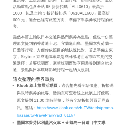
活動重點包含全站 95 折折扣碼「ALL0610」最高折
1000，以及全站 3 折起折扣碼「0610ALL600」最高折
600 元，適合已經有旅遊方向、準備下單票券或行程的旅
客。
雖然本篇主軸以日本交通與熱門票券為重點，但也一併整
理原文提到的香港迪士尼、宜蘭龜山島、墨爾本與荷蘭一
日遊等行程，方便你依照目的地快速比對。若是準備去東
京，Skyliner 京成電鐵車票是成田機場往返市區常見的交
通選擇；若要玩關西，豪華版關西樂享周遊券則適合把交
通、景點與日本環球影城行程一起納入規劃。
這次整理的票券重點
Klook 線上旅展活動頁
：適合想先看全站優惠、折扣碼
與限時票券的旅客。活動頁可查看線上旅展主打優惠，
原文提到 11:00 準時開搶，並有全站折扣與百元券資
訊。連結：
https://www.klook.com/zh-TW/tetris/promo-
bazaar/tw-travel-fair/?aid=81167
墨爾本普芬比利蒸汽火車 + 企鵝島一日遊（中文導