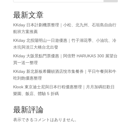
最新文章
KKday 日本計劃機票整理｜小松、北九州、石垣島自由行
航班方案推薦
KKday 北投陽明山一日遊優惠｜竹子湖花季、小油坑、冷
水坑與淡江大橋台北出發
KKday 大阪景點門票優惠｜阿倍野 HARUKAS 300 展望台
買一送一整理
KKday 新北新板希爾頓酒店悅市集餐券｜平日午餐與和牛
吃到飽優惠整理
Klook 東京迪士尼與日本行程優惠整理｜月月加碼狂歡日
樂園、飯店、體驗 5 折碼
最新評論
表示できるコメントはありません。