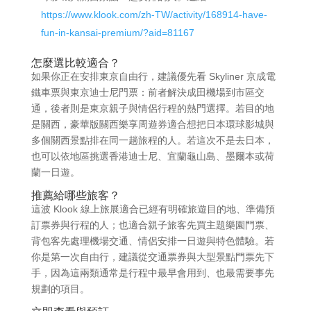
https://www.klook.com/zh-TW/activity/168914-have-
fun-in-kansai-premium/?aid=81167
怎麼選比較適合？
如果你正在安排東京自由行，建議優先看 Skyliner 京成電
鐵車票與東京迪士尼門票：前者解決成田機場到市區交
通，後者則是東京親子與情侶行程的熱門選擇。若目的地
是關西，豪華版關西樂享周遊券適合想把日本環球影城與
多個關西景點排在同一趟旅程的人。若這次不是去日本，
也可以依地區挑選香港迪士尼、宜蘭龜山島、墨爾本或荷
蘭一日遊。
推薦給哪些旅客？
這波 Klook 線上旅展適合已經有明確旅遊目的地、準備預
訂票券與行程的人；也適合親子旅客先買主題樂園門票、
背包客先處理機場交通、情侶安排一日遊與特色體驗。若
你是第一次自由行，建議從交通票券與大型景點門票先下
手，因為這兩類通常是行程中最早會用到、也最需要事先
規劃的項目。