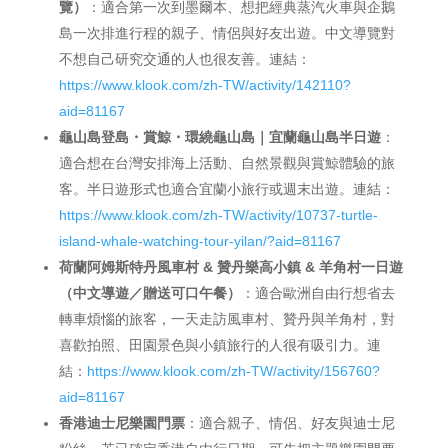
覽）
：適合第一次到墨爾本、想把經典蒸汽火車與企鵝
島一次排進行程的親子、情侶與好友出遊。中文導覽對
不想自己研究交通的人也很友善。連結：
https://www.klook.com/zh-TW/activity/142110?
aid=81167
龜山島登島・賞鯨・環繞龜山島｜宜蘭龜山島半日遊
：
適合想在台灣安排海上活動、自然景觀與賞鯨體驗的旅
客。半日遊形式也適合宜蘭小旅行或週末出遊。連結：
https://www.klook.com/zh-TW/activity/10737-turtle-
island-whale-watching-tour-yilan/?aid=81167
荷蘭阿姆斯特丹風車村 & 贊丹樂高小鎮 & 羊角村一日遊
（中文導遊／贈送可口午餐）
：適合歐洲自由行想省去
轉車煩惱的旅客，一天走訪風車村、贊丹與羊角村，對
喜歡拍照、田園景色與小鎮旅行的人很有吸引力。連
結：
https://www.klook.com/zh-TW/activity/156760?
aid=81167
香港迪士尼樂園門票
：適合親子、情侶、好友與迪士尼