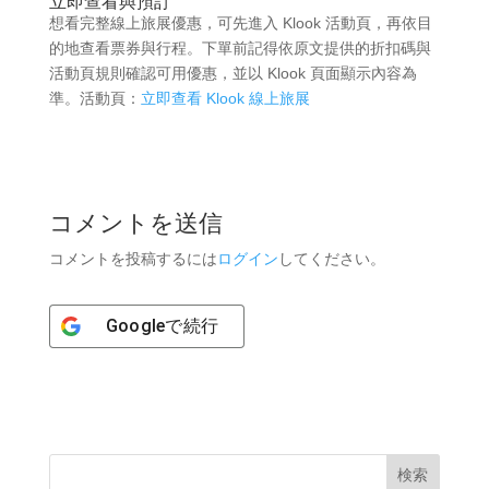
立即查看與預訂
想看完整線上旅展優惠，可先進入 Klook 活動頁，再依目
的地查看票券與行程。下單前記得依原文提供的折扣碼與
活動頁規則確認可用優惠，並以 Klook 頁面顯示內容為
準。活動頁：
立即查看 Klook 線上旅展
コメントを送信
コメントを投稿するには
ログイン
してください。
Google
で続行
検索