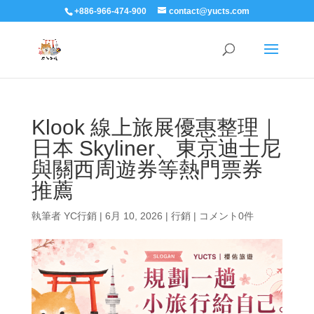
+886-966-474-900
contact@yucts.com
Klook 線上旅展優惠整理｜
日本 Skyliner、東京迪士尼
與關西周遊券等熱門票券
推薦
執筆者
YC行銷
|
6月 10, 2026
|
行銷
|
コメント0件