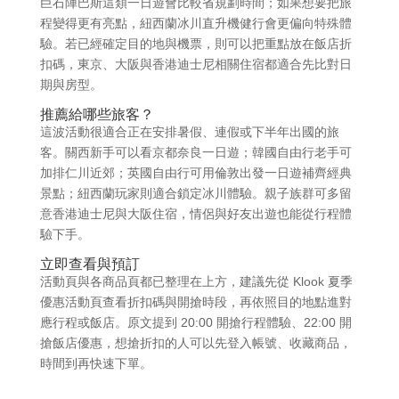
巨石陣巴斯這類一日遊會比較省規劃時間；如果想要把旅
程變得更有亮點，紐西蘭冰川直升機健行會更偏向特殊體
驗。若已經確定目的地與機票，則可以把重點放在飯店折
扣碼，東京、大阪與香港迪士尼相關住宿都適合先比對日
期與房型。
推薦給哪些旅客？
這波活動很適合正在安排暑假、連假或下半年出國的旅
客。關西新手可以看京都奈良一日遊；韓國自由行老手可
加排仁川近郊；英國自由行可用倫敦出發一日遊補齊經典
景點；紐西蘭玩家則適合鎖定冰川體驗。親子族群可多留
意香港迪士尼與大阪住宿，情侶與好友出遊也能從行程體
驗下手。
立即查看與預訂
活動頁與各商品頁都已整理在上方，建議先從 Klook 夏季
優惠活動頁查看折扣碼與開搶時段，再依照目的地點進對
應行程或飯店。原文提到 20:00 開搶行程體驗、22:00 開
搶飯店優惠，想搶折扣的人可以先登入帳號、收藏商品，
時間到再快速下單。