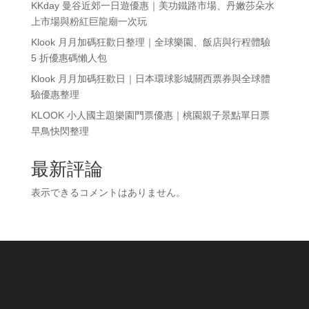
KKday 曼谷近郊一日遊優惠｜美功鐵路市場、丹嫩莎朵水
上市場與粉紅巨龍廟一次玩
Klook 月月加碼狂歡日整理｜全球樂園、飯店與行程體驗
5 折優惠碼懶人包
Klook 月月加碼狂歡日｜日本環球影城關西票券與全球體
驗優惠整理
KLOOK 小人國主題樂園門票優惠｜桃園親子景點單日票
早鳥快閃整理
最新評論
表示できるコメントはありません。