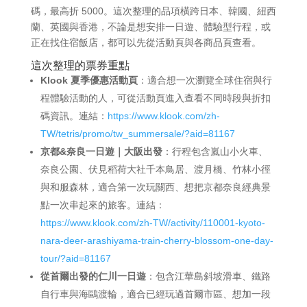
碼，最高折 5000。這次整理的品項橫跨日本、韓國、紐西
蘭、英國與香港，不論是想安排一日遊、體驗型行程，或
正在找住宿飯店，都可以先從活動頁與各商品頁查看。
這次整理的票券重點
Klook 夏季優惠活動頁
：適合想一次瀏覽全球住宿與行
程體驗活動的人，可從活動頁進入查看不同時段與折扣
碼資訊。連結：
https://www.klook.com/zh-
TW/tetris/promo/tw_summersale/?aid=81167
京都&奈良一日遊｜大阪出發
：行程包含嵐山小火車、
奈良公園、伏見稻荷大社千本鳥居、渡月橋、竹林小徑
與和服森林，適合第一次玩關西、想把京都奈良經典景
點一次串起來的旅客。連結：
https://www.klook.com/zh-TW/activity/110001-kyoto-
nara-deer-arashiyama-train-cherry-blossom-one-day-
tour/?aid=81167
從首爾出發的仁川一日遊
：包含江華島斜坡滑車、鐵路
自行車與海鷗渡輪，適合已經玩過首爾市區、想加一段