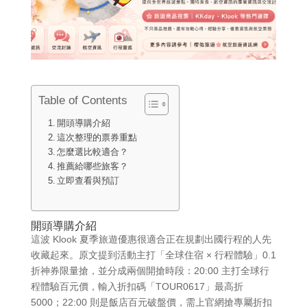
Table of Contents
開頭導購介紹
這次整理的票券重點
怎麼選比較適合？
推薦給哪些旅客？
立即查看與預訂
開頭導購介紹
這波 Klook 夏季旅遊優惠很適合正在規劃出國行程的人先
收藏起來。原文提到活動主打「全球住宿 × 行程體驗」0.1
折神券限量搶，並分成兩個開搶時段：20:00 主打全球行
程體驗百元價，輸入折扣碼「TOUR0617」最高折
5000；22:00 則是飯店百元破盤價，需上官網搶專屬折扣