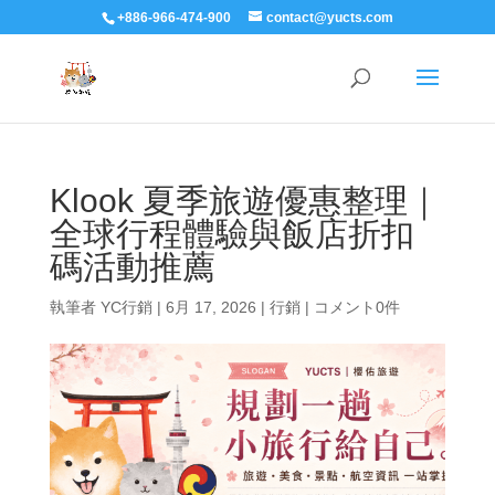
+886-966-474-900
contact@yucts.com
Klook 夏季旅遊優惠整理｜
全球行程體驗與飯店折扣
碼活動推薦
執筆者
YC行銷
|
6月 17, 2026
|
行銷
|
コメント0件