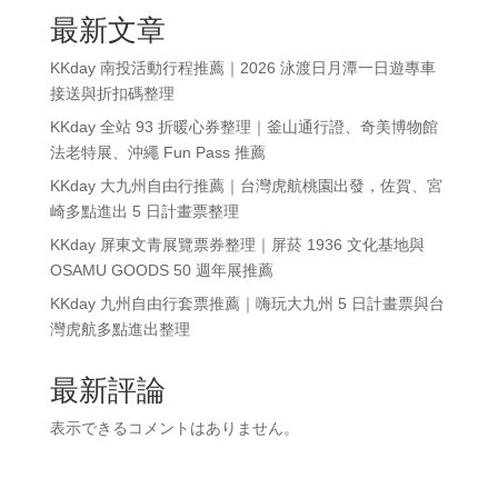
最新文章
KKday 南投活動行程推薦｜2026 泳渡日月潭一日遊專車
接送與折扣碼整理
KKday 全站 93 折暖心券整理｜釜山通行證、奇美博物館
法老特展、沖繩 Fun Pass 推薦
KKday 大九州自由行推薦｜台灣虎航桃園出發，佐賀、宮
崎多點進出 5 日計畫票整理
KKday 屏東文青展覽票券整理｜屏菸 1936 文化基地與
OSAMU GOODS 50 週年展推薦
KKday 九州自由行套票推薦｜嗨玩大九州 5 日計畫票與台
灣虎航多點進出整理
最新評論
表示できるコメントはありません。