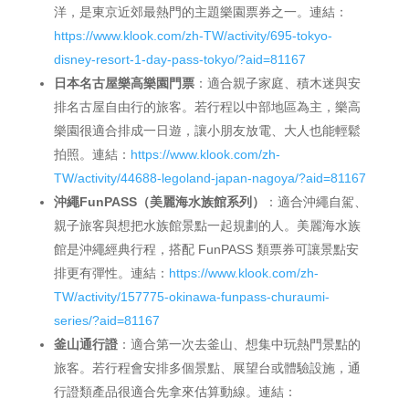
洋，是東京近郊最熱門的主題樂園票券之一。連結：
https://www.klook.com/zh-TW/activity/695-tokyo-
disney-resort-1-day-pass-tokyo/?aid=81167
日本名古屋樂高樂園門票
：適合親子家庭、積木迷與安
排名古屋自由行的旅客。若行程以中部地區為主，樂高
樂園很適合排成一日遊，讓小朋友放電、大人也能輕鬆
拍照。連結：
https://www.klook.com/zh-
TW/activity/44688-legoland-japan-nagoya/?aid=81167
沖繩FunPASS（美麗海水族館系列）
：適合沖繩自駕、
親子旅客與想把水族館景點一起規劃的人。美麗海水族
館是沖繩經典行程，搭配 FunPASS 類票券可讓景點安
排更有彈性。連結：
https://www.klook.com/zh-
TW/activity/157775-okinawa-funpass-churaumi-
series/?aid=81167
釜山通行證
：適合第一次去釜山、想集中玩熱門景點的
旅客。若行程會安排多個景點、展望台或體驗設施，通
行證類產品很適合先拿來估算動線。連結：