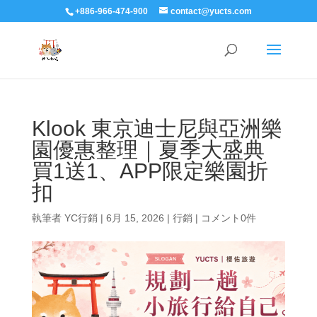
+886-966-474-900
contact@yucts.com
Klook 東京迪士尼與亞洲樂
園優惠整理｜夏季大盛典
買1送1、APP限定樂園折
扣
執筆者
YC行銷
|
6月 15, 2026
|
行銷
|
コメント0件