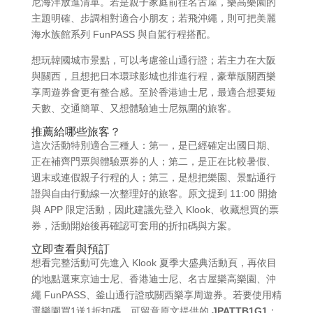
尼海洋放進清單。若是親子家庭前往名古屋，樂高樂園的
主題明確、步調相對適合小朋友；若飛沖繩，則可把美麗
海水族館系列 FunPASS 與自駕行程搭配。
想玩韓國城市景點，可以考慮釜山通行證；若主力在大阪
與關西，且想把日本環球影城也排進行程，豪華版關西樂
享周遊券會更有整合感。至於香港迪士尼，最適合想要短
天數、交通簡單、又想體驗迪士尼氛圍的旅客。
推薦給哪些旅客？
這次活動特別適合三種人：第一，是已經確定出國日期、
正在補齊門票與體驗票券的人；第二，是正在比較暑假、
週末或連假親子行程的人；第三，是想把樂園、景點通行
證與自由行動線一次整理好的旅客。原文提到 11:00 開搶
與 APP 限定活動，因此建議先登入 Klook、收藏想買的票
券，活動開始後再確認可套用的折扣碼與方案。
立即查看與預訂
想看完整活動可先進入 Klook 夏季大盛典活動頁，再依目
的地點選東京迪士尼、香港迪士尼、名古屋樂高樂園、沖
繩 FunPASS、釜山通行證或關西樂享周遊券。若要使用精
選樂園買1送1折扣碼，可留意原文提供的
JPATTB1G1
；