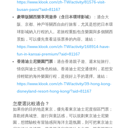
https://www.klook.com/zh-TW/activity/81576-visit-
busan-pass/?aid=81167
豪華版關西樂享周遊券（含日本環球影城）
：適合大
阪、京都、神戶等關西自由行旅客，尤其是想把日本環
球影城納入行程的人。若旅程重點包含樂園與多個關西
景點，可以優先查看這張票券的內容。連結：
https://www.klook.com/zh-TW/activity/168914-have-
fun-in-kansai-premium/?aid=81167
香港迪士尼樂園門票
：適合香港親子遊、週末短旅行、
情侶與迪士尼角色粉絲。香港迪士尼交通便利，若想安
排輕鬆的海外樂園行程，是很好上手的選擇。連結：
https://www.klook.com/zh-TW/activity/39-hong-kong-
disneyland-resort-hong-kong/?aid=81167
怎麼選比較適合？
如果你的目的地是東京，優先看東京迪士尼度假區門票；
喜歡經典城堡、遊行與童話感，可以規劃東京迪士尼樂
園，想體驗較有冒險感與海洋主題氛圍，則可把東京迪士