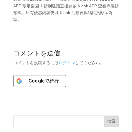
APP 限定樂園 1 折則建議直接開啟 Klook APP 查看專屬折
扣碼。所有優惠內容仍以 Klook 活動頁與結帳頁顯示為
準。
コメントを送信
コメントを投稿するには
ログイン
してください。
Google
で続行
検索