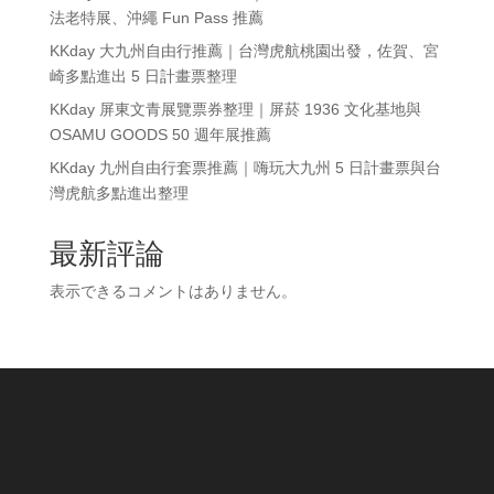
法老特展、沖繩 Fun Pass 推薦
KKday 大九州自由行推薦｜台灣虎航桃園出發，佐賀、宮
崎多點進出 5 日計畫票整理
KKday 屏東文青展覽票券整理｜屏菸 1936 文化基地與
OSAMU GOODS 50 週年展推薦
KKday 九州自由行套票推薦｜嗨玩大九州 5 日計畫票與台
灣虎航多點進出整理
最新評論
表示できるコメントはありません。