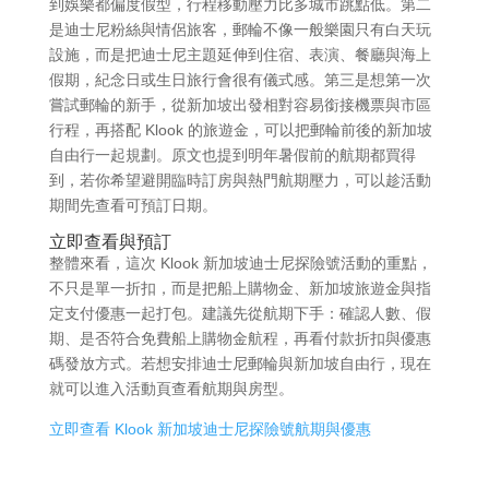
到娛樂都偏度假型，行程移動壓力比多城市跳點低。第二
是迪士尼粉絲與情侶旅客，郵輪不像一般樂園只有白天玩
設施，而是把迪士尼主題延伸到住宿、表演、餐廳與海上
假期，紀念日或生日旅行會很有儀式感。第三是想第一次
嘗試郵輪的新手，從新加坡出發相對容易銜接機票與市區
行程，再搭配 Klook 的旅遊金，可以把郵輪前後的新加坡
自由行一起規劃。原文也提到明年暑假前的航期都買得
到，若你希望避開臨時訂房與熱門航期壓力，可以趁活動
期間先查看可預訂日期。
立即查看與預訂
整體來看，這次 Klook 新加坡迪士尼探險號活動的重點，
不只是單一折扣，而是把船上購物金、新加坡旅遊金與指
定支付優惠一起打包。建議先從航期下手：確認人數、假
期、是否符合免費船上購物金航程，再看付款折扣與優惠
碼發放方式。若想安排迪士尼郵輪與新加坡自由行，現在
就可以進入活動頁查看航期與房型。
立即查看 Klook 新加坡迪士尼探險號航期與優惠