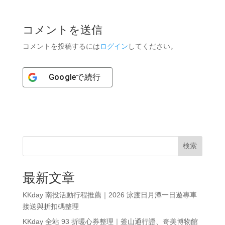
コメントを送信
コメントを投稿するには
ログイン
してください。
Google
で続行
検索
最新文章
KKday 南投活動行程推薦｜2026 泳渡日月潭一日遊專車
接送與折扣碼整理
KKday 全站 93 折暖心券整理｜釜山通行證、奇美博物館