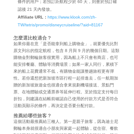
條件的用戶；若預訂距航程少於 60 天，則會於預訂確
認後 21 天內發放。
Affiliate URL：
https://www.klook.com/zh-
TW/tetris/promo/disneycruiseline/?aid=81167
怎麼選比較適合？
如果你最在意「是否能拿到船上購物金」，就要優先比對
原文列出的指定航程，包含 8 月與 9 月的幾個日期。這類
購物金對郵輪旅客很實用，因為船上不只會有商店，也可
能安排餐廳、體驗等消費場景；如果一家人同行，累積下
來的船上花費通常不低，有購物金能讓整趟旅程更有彈
性。若你還想把新加坡市區行程一起排進去，任一航期加
贈的新加坡旅遊金也很適合拿來規劃機場接送、景點門
票、在地體驗或交通票券等延伸行程。至於指定支付每日
折扣，則建議在結帳前確認自己使用的付款方式是否符合
活動頁顯示的條件，再決定是否要分配付款。
推薦給哪些旅客？
這個活動最推薦給三種人。第一是親子旅客，因為迪士尼
郵輪本身就很適合小朋友與家庭一起體驗，從住宿、餐飲