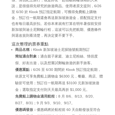
說，是很值得先研究的旅遊商品。使用者原文提到，6/26
至 6/30 於 Klook 預訂指定航期，可獲得免費船上購物
金，預訂任一航期還會再送新加坡旅遊金，搭配指定支付
也有每日最高折扣。若你本來就有打算在明年暑假前安排
新加坡與迪士尼郵輪行程，這波可以先把航期、優惠條件
與退改規則看清楚，再決定要不要下手。
這次整理的票券重點
商品名稱：
Klook 新加坡迪士尼探險號航期預訂
簡短適合對象：
適合親子家庭、迪士尼粉絲、情侶度
假、好友出遊，以及想嘗試郵輪旅遊的新手旅客。
優惠重點：
6/26 至 6/30 期間於 Klook 預訂指定航期，
依原文可享免費船上購物金 $6300 元，餐廳、商店、體
驗皆可使用；預訂任一航期再送 $3100 元新加坡旅遊
金；選取指定支付則天天最高再折 $1,000 元。
免費船上購物金適用航程：
8 月 8/6、8/13、8/20、
8/27、8/31；9 月 9/3、9/10、9/17。
優惠碼發放：
優惠碼將於航程前 60 天自動發放至符合