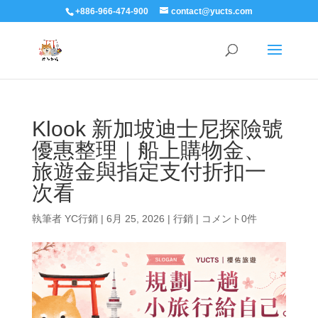
+886-966-474-900
contact@yucts.com
Klook 新加坡迪士尼探險號
優惠整理｜船上購物金、
旅遊金與指定支付折扣一
次看
執筆者
YC行銷
|
6月 25, 2026
|
行銷
|
コメント0件