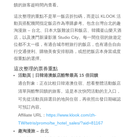
饋的旅客趁時間內查看。
這次整理的重點不是單一飯店折扣碼，而是以 KLOOK 活
動頁搭配幾間指定飯店作為導購參考。包含台灣台北的趣
淘漫旅 – 台北、日本大阪難波日和飯店、韓國釜山樂天酒
店，以及澳門新濠影滙 Studio City。每一間住宿的旅遊定
位都不太一樣，有適合城市輕旅行的飯店，也有適合自由
行交通便利、購物美食安排順路，或想把飯店本身當成度
假重點的選擇。
這次整理的票券重點
活動頁｜日韓港澳飯店酷幣最高 15 倍回饋
適合對象：正在比較日韓港澳住宿、想看整體活動飯店
清單與酷幣回饋的旅客。這是本次快閃活動的主入口，
可先從活動頁篩選目的地與住宿，再依照出發日期確認
可預訂內容。
Affiliate URL：
https://www.klook.com/zh-
TW/tetris/promo/tw_hotel_sales/?aid=81167
趣淘漫旅 – 台北