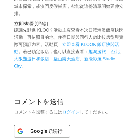
城市探索，或澳門度假飯店，都能從這份清單開始延伸安
排。
立即查看與預訂
建議先點進 KLOOK 活動主頁查看本次日韓港澳飯店快閃
活動，再依照目的地、住宿日期與同行人數比較房型與實
際可預訂內容。活動頁：
立即查看 KLOOK 飯店快閃活
動
。若已鎖定飯店，也可以直接查看：
趣淘漫旅 – 台北
、
大阪難波日和飯店
、
釜山樂天酒店
、
新濠影滙 Studio
City
。
コメントを送信
コメントを投稿するには
ログイン
してください。
Google
で続行