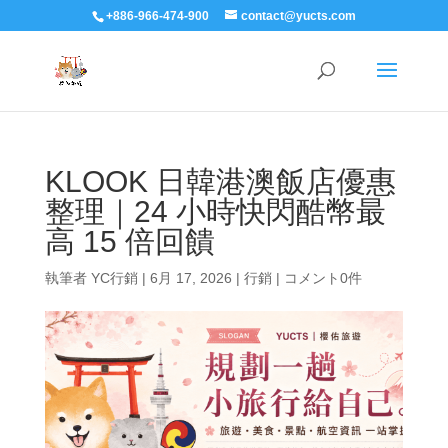
+886-966-474-900
contact@yucts.com
KLOOK 日韓港澳飯店優惠
整理｜24 小時快閃酷幣最
高 15 倍回饋
執筆者
YC行銷
|
6月 17, 2026
|
行銷
|
コメント0件