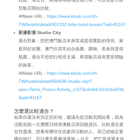
型飯店開始比較。
Affiliate URL：
https://www.klook.com/zh-
TW/hotels/detail/401332-lotte-hotel-busan/?aid=81167
新濠影滙 Studio City
適合對象：想把澳門飯店本身當成度假重點的情侶、家
庭與好友團。澳門住宿常結合娛樂、購物、美食與度假
氛圍，適合不想把行程排太滿、希望飯店就有豐富體驗
的旅客。
Affiliate URL：
https://www.klook.com/zh-
TW/hotels/detail/566638-studio-city/?
spm=Tetris_Promo.Activity_LIST&clickId=010cba559c
&aid=81167
怎麼選比較適合？
如果你還沒有決定目的地，建議先從活動頁開始看，因為
活動頁能一次瀏覽日韓港澳飯店與回饋資訊，比較適合還
在找靈感、想看有哪些住宿參與活動的人。若已經確定要
國內旅行，可以優先看趣淘漫旅 – 台北，把它當成週末放