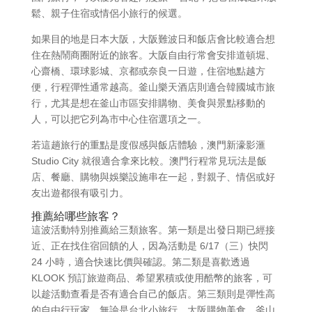
鬆、親子住宿或情侶小旅行的候選。
如果目的地是日本大阪，大阪難波日和飯店會比較適合想
住在熱鬧商圈附近的旅客。大阪自由行常會安排道頓堀、
心齋橋、環球影城、京都或奈良一日遊，住宿地點越方
便，行程彈性通常越高。釜山樂天酒店則適合韓國城市旅
行，尤其是想在釜山市區安排購物、美食與景點移動的
人，可以把它列為市中心住宿選項之一。
若這趟旅行的重點是度假感與飯店體驗，澳門新濠影滙
Studio City 就很適合拿來比較。澳門行程常見玩法是飯
店、餐廳、購物與娛樂設施串在一起，對親子、情侶或好
友出遊都很有吸引力。
推薦給哪些旅客？
這波活動特別推薦給三類旅客。第一類是出發日期已經接
近、正在找住宿回饋的人，因為活動是 6/17（三）快閃
24 小時，適合快速比價與確認。第二類是喜歡透過
KLOOK 預訂旅遊商品、希望累積或使用酷幣的旅客，可
以趁活動查看是否有適合自己的飯店。第三類則是彈性高
的自由行玩家，無論是台北小旅行、大阪購物美食、釜山