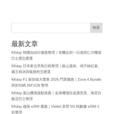
検索
最新文章
KKday 韓國自由行優惠整理｜首爾近郊一日遊與仁川機場
巴士票怎麼選
KKday 日本東北早鳥行程整理｜銀山溫泉、鳴子峽紅葉、
藏王樹冰與狐狸村怎麼選
KKday F1 新加坡大獎賽 2026 門票優惠｜Zone 4 Bundle
與折扣碼 26F1CB 整理
KKday 釜山機場接駁推薦｜金海機場往返廣安里、海雲台
飯店巴士整理
KKday 越南 eSIM 優惠｜Viettel 直營 5G 純數據 eSIM 1
折整理