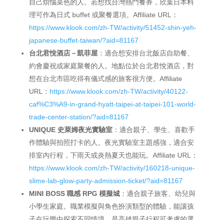
自己煩惱菜色的人。若想找台灣熱門餐券，欣葉日本料
理可作為日式 buffet 或聚餐選項。Affiliate URL：
https://www.klook.com/zh-TW/activity/51452-shin-yeh-
japanese-buffet-taiwan/?aid=81167
台北君悅酒店－凱菲屋
：適合想安排台北飯店自助餐、
約會慶祝或家庭聚餐的人。地點位於台北君悅酒店，對
想在台北市區吃得有儀式感的旅客很方便。Affiliate
URL：
https://www.klook.com/zh-TW/activity/40122-
caf%C3%A9-in-grand-hyatt-taipei-at-taipei-101-world-
trade-center-station/?aid=81167
UNIQUE 史萊姆夜光實驗室
：適合親子、學生、喜歡手
作體驗與拍照打卡的人。夜光實驗室主題感強，適合安
排室內行程，下雨天或炎熱夏天也能玩。Affiliate URL：
https://www.klook.com/zh-TW/activity/160218-unique-
slime-lab-glow-party-admission-ticket/?aid=81167
MINI BOSS 職感 RPG 模擬城
：適合親子旅客、幼兒與
小學生家庭。職業模擬與角色扮演類型的體驗，能讓孩
子在玩樂中探索不同情境，是高雄親子行程可考慮的選