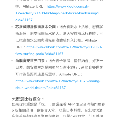
擇。Affiliate URL：
https://www.klook.com/zh-
TW/activity/71408-kid-lego-park-ticket-kaohsiung/?
aid=81167
芯浪國際滑板衝浪水公園
：適合喜歡水上活動、想嘗試
衝浪感、朋友揪團玩水的人。夏天安排清涼行程時，可
以把這類水公園與滑板衝浪體驗列入比較。Affiliate
URL：
https://www.klook.com/zh-TW/activity/212069-
flow-surfing-park/?aid=81167
尚順育樂世界門票
：適合親子家庭、情侶約會、好友一
日遊。想安排主題樂園型的台灣小旅行，尚順育樂世界
可作為苗栗周邊遊玩選項。Affiliate URL：
https://www.klook.com/zh-TW/activity/51675-shang-
shun-world-tickets/?aid=81167
怎麼選比較適合？
如果你的重點是「吃」，建議先看 APP 限定台灣熱門餐券
5 折相關品項，像饗食天堂、欣葉日本料理、台北君悅酒
店凱菲屋都很適合聚餐與慶祝。想帶小孩放電，則可以優