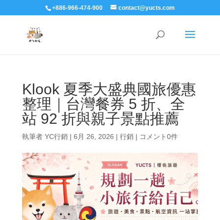
+886-966-474-900
contact@yucts.com
Klook 夏季大盛典國旅優惠
整理｜台灣餐券 5 折、全
站 92 折與親子景點推薦
執筆者
YC行銷
|
6月 26, 2026
|
行銷
|
コメント0件