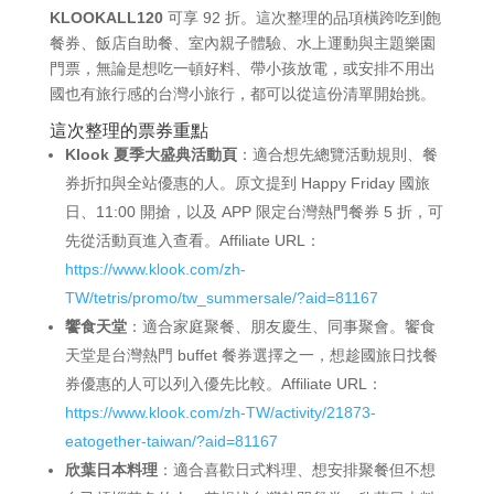
KLOOKALL120
可享 92 折。這次整理的品項橫跨吃到飽
餐券、飯店自助餐、室內親子體驗、水上運動與主題樂園
門票，無論是想吃一頓好料、帶小孩放電，或安排不用出
國也有旅行感的台灣小旅行，都可以從這份清單開始挑。
這次整理的票券重點
Klook 夏季大盛典活動頁
：適合想先總覽活動規則、餐
券折扣與全站優惠的人。原文提到 Happy Friday 國旅
日、11:00 開搶，以及 APP 限定台灣熱門餐券 5 折，可
先從活動頁進入查看。Affiliate URL：
https://www.klook.com/zh-
TW/tetris/promo/tw_summersale/?aid=81167
饗食天堂
：適合家庭聚餐、朋友慶生、同事聚會。饗食
天堂是台灣熱門 buffet 餐券選擇之一，想趁國旅日找餐
券優惠的人可以列入優先比較。Affiliate URL：
https://www.klook.com/zh-TW/activity/21873-
eatogether-taiwan/?aid=81167
欣葉日本料理
：適合喜歡日式料理、想安排聚餐但不想