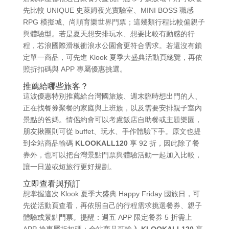
先比較 UNIQUE 史萊姆夜光實驗室、MINI BOSS 職感
RPG 模擬城、尚順育樂世界門票；這幾類行程比較偏親子
與體驗型。若是夏天想安排玩水、想要比較有動感的行
程，芯浪國際滑板衝浪水公園會更符合需求。若還沒有鎖
定單一商品，可先進 Klook 夏季大盛典活動頁總覽，再依
照折扣碼與 APP 專屬優惠挑選。
推薦給哪些旅客？
這波優惠特別推薦給台灣國旅族、週末臨時想出門的人、
正在找餐券聚餐的家庭與上班族，以及需要安排親子室內
景點的爸媽。情侶約會可以考慮飯店自助餐或主題樂園，
朋友揪團則可從 buffet、玩水、手作體驗下手。原文也提
到全站商品輸碼
KLOOKALL120
享 92 折，因此除了餐
券外，也可以把台灣景點門票與體驗活動一起加入比較，
讓一日遊或短旅行更好規劃。
立即查看與預訂
想掌握這次 Klook 夏季大盛典 Happy Friday 國旅日，可
先從活動頁查看，再依照自己的行程需求挑選餐券、親子
體驗或景點門票。提醒：週五 APP 限定餐券 5 折需上
APP 搶專屬折扣碼；全站商品可輸入
KLOOKALL120
享