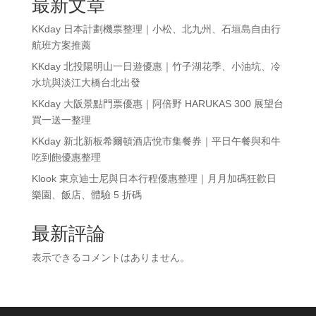
最新文章
KKday 日本計劃機票整理｜小松、北九州、石垣島自由行
航班方案推薦
KKday 北投陽明山一日遊優惠｜竹子湖花季、小油坑、冷
水坑與淡江大橋台北出發
KKday 大阪景點門票優惠｜阿倍野 HARUKAS 300 展望台
買一送一整理
KKday 新北新板希爾頓酒店悅市集餐券｜平日午餐與和牛
吃到飽優惠整理
Klook 東京迪士尼與日本行程優惠整理｜月月加碼狂歡日
樂園、飯店、體驗 5 折碼
最新評論
表示できるコメントはありません。