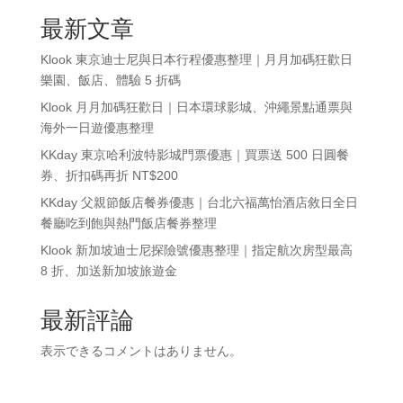
最新文章
Klook 東京迪士尼與日本行程優惠整理｜月月加碼狂歡日
樂園、飯店、體驗 5 折碼
Klook 月月加碼狂歡日｜日本環球影城、沖繩景點通票與
海外一日遊優惠整理
KKday 東京哈利波特影城門票優惠｜買票送 500 日圓餐
券、折扣碼再折 NT$200
KKday 父親節飯店餐券優惠｜台北六福萬怡酒店敘日全日
餐廳吃到飽與熱門飯店餐券整理
Klook 新加坡迪士尼探險號優惠整理｜指定航次房型最高
8 折、加送新加坡旅遊金
最新評論
表示できるコメントはありません。