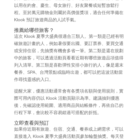
以用在約會、慶生、母女旅行、好友聚餐或短暫放鬆行
程。至於萬元購物金則屬於高價值獎項，適合任何準備在
Klook 預訂旅遊商品的人試手氣。
推薦給哪些旅客？
這次 Klook 夏季大盛典很適合三類人。第一類是已經有明
確旅遊計畫的人，例如暑假要出國、要訂票券、要買交通
或安排住宿，先抽獎有機會多省一筆。第二類是還在規劃
中的旅客，可以透過活動頁看看近期有哪些旅遊品項值得
列入清單。第三類是喜歡彈性安排小旅行的人，像是週末
餐券、SPA、台灣景點或臨時出遊，都可以把這波活動當
作尋找靈感的入口。
提醒大家，優惠活動通常會有各獎項名額與使用規則，實
際可用內容仍以 Klook 活動頁顯示為準。建議抽到優惠
後，先確認使用範圍、適用商品與結帳條件，再依自己的
行程下單，會比較不容易錯過可搭配的折抵。
立即查看與預訂
如果你近期有旅遊、住宿、交通、餐券或上網需求，可以
直接進入 Klook 夏季大盛典活動頁參加輪盤抽獎。每天登