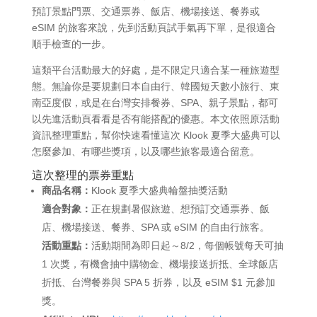
預訂景點門票、交通票券、飯店、機場接送、餐券或
eSIM 的旅客來說，先到活動頁試手氣再下單，是很適合
順手檢查的一步。
這類平台活動最大的好處，是不限定只適合某一種旅遊型
態。無論你是要規劃日本自由行、韓國短天數小旅行、東
南亞度假，或是在台灣安排餐券、SPA、親子景點，都可
以先進活動頁看看是否有能搭配的優惠。本文依照原活動
資訊整理重點，幫你快速看懂這次 Klook 夏季大盛典可以
怎麼參加、有哪些獎項，以及哪些旅客最適合留意。
這次整理的票券重點
商品名稱：
Klook 夏季大盛典輪盤抽獎活動
適合對象：
正在規劃暑假旅遊、想預訂交通票券、飯
店、機場接送、餐券、SPA 或 eSIM 的自由行旅客。
活動重點：
活動期間為即日起～8/2，每個帳號每天可抽
1 次獎，有機會抽中購物金、機場接送折抵、全球飯店
折抵、台灣餐券與 SPA 5 折券，以及 eSIM $1 元參加
獎。