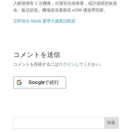
入帳號都有 1 次機會，出發前先抽看看，或許就能把旅遊
金、飯店折抵、機場接送優惠或 eSIM 優惠帶回家。
立即前往 Klook 夏季大盛典活動頁
コメントを送信
コメントを投稿するには
ログイン
してください。
Google
で続行
検索