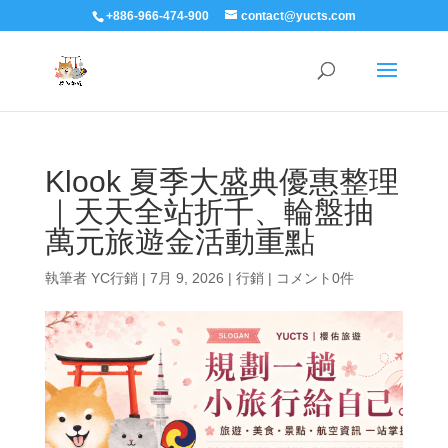
+886-966-474-900
contact@yucts.com
Klook 夏季大盛典優惠整理
｜天天全站折千、輪盤抽
萬元旅遊金活動重點
執筆者
YC行銷
|
7月 9, 2026
|
行銷
|
コメント0件