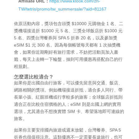
Affiliate URL：
https://www.klook.com/zh-
TW/tetris/promo/tw_summersale/?aid=81167
依原活動內容，獎項包含頭獎 $10000 元購物金 1 名、二
獎機場接送折 $1000 元 5 名、三獎全球飯店折 $1000 元
5 名、四獎台灣餐券與 SPA 5 折券 20 名，以及參加獎
eSIM $1 元 300 名。因為每個帳號每天都有 1 次抽獎機
會，如果你近期剛好有旅行需求，不妨把活動頁加入書
籤，每天上去轉一下輪盤，抽到可用優惠再搭配自己的行
程規劃。
怎麼選比較適合？
如果你是出國自由行旅客，可以優先留意與交通、飯店、
網路相關的獎項。例如機場接送折抵，適合多人同行、帶
長輩小孩、紅眼班機或行李較多的旅客；全球飯店折抵則
適合正在比較住宿價格的人；eSIM 則是出國上網的實用
選項，尤其適合不想換實體 SIM 卡、希望落地即可連線的
旅客。
如果你主要安排國內旅遊或週末放鬆，台灣餐券、SPA 5
折券也很值得注意。這類優惠不一定需要長途旅行，也可