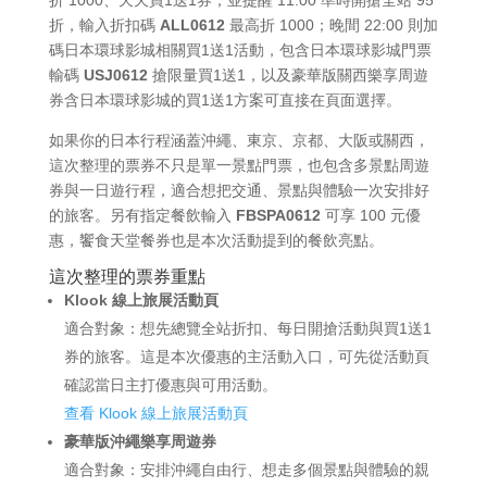
折，輸入折扣碼
ALL0612
最高折 1000；晚間 22:00 則加
碼日本環球影城相關買1送1活動，包含日本環球影城門票
輸碼
USJ0612
搶限量買1送1，以及豪華版關西樂享周遊
券含日本環球影城的買1送1方案可直接在頁面選擇。
如果你的日本行程涵蓋沖繩、東京、京都、大阪或關西，
這次整理的票券不只是單一景點門票，也包含多景點周遊
券與一日遊行程，適合想把交通、景點與體驗一次安排好
的旅客。另有指定餐飲輸入
FBSPA0612
可享 100 元優
惠，饗食天堂餐券也是本次活動提到的餐飲亮點。
這次整理的票券重點
Klook 線上旅展活動頁
適合對象：想先總覽全站折扣、每日開搶活動與買1送1
券的旅客。這是本次優惠的主活動入口，可先從活動頁
確認當日主打優惠與可用活動。
查看 Klook 線上旅展活動頁
豪華版沖繩樂享周遊券
適合對象：安排沖繩自由行、想走多個景點與體驗的親