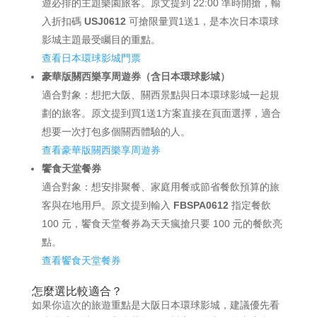
遊必排的主題樂園旅客。原文提到 22:00 準時開搶，輸
入折扣碼
USJ0612
可搶限量買1送1，是本次日本環球
影城主題最受矚目的重點。
查看日本環球影城門票
豪華版關西樂享周遊券（含日本環球影城）
適合對象：想把大阪、關西景點與日本環球影城一起規
劃的旅客。原文提到買1送1方案直接在頁面選擇，適合
想要一次打包多個關西體驗的人。
查看豪華版關西樂享周遊券
饗食天堂餐券
適合對象：想安排聚餐、家庭用餐或節省餐飲預算的旅
客與在地用戶。原文提到輸入
FBSPA0612
指定餐飲
100 元，饗食天堂餐券為天天瘋搶只要 100 元的餐飲亮
點。
查看饗食天堂餐券
怎麼選比較適合？
如果你這次的旅遊重點是大阪日本環球影城，建議優先看