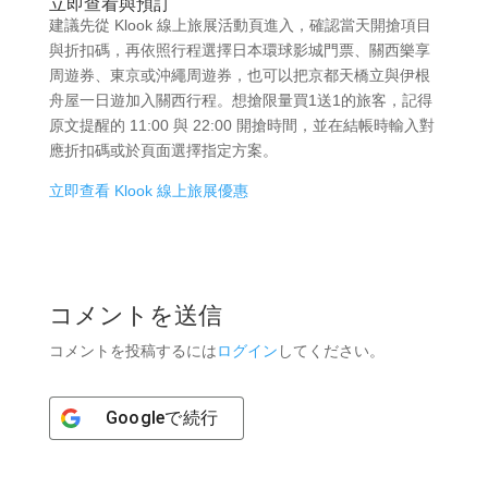
立即查看與預訂
建議先從 Klook 線上旅展活動頁進入，確認當天開搶項目
與折扣碼，再依照行程選擇日本環球影城門票、關西樂享
周遊券、東京或沖繩周遊券，也可以把京都天橋立與伊根
舟屋一日遊加入關西行程。想搶限量買1送1的旅客，記得
原文提醒的 11:00 與 22:00 開搶時間，並在結帳時輸入對
應折扣碼或於頁面選擇指定方案。
立即查看 Klook 線上旅展優惠
コメントを送信
コメントを投稿するには
ログイン
してください。
Google
で続行