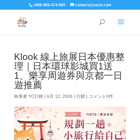
+886-966-474-900
contact@yucts.com
Klook 線上旅展日本優惠整
理｜日本環球影城買1送
1、樂享周遊券與京都一日
遊推薦
執筆者
YC行銷
|
6月 12, 2026
|
行銷
|
コメント0件