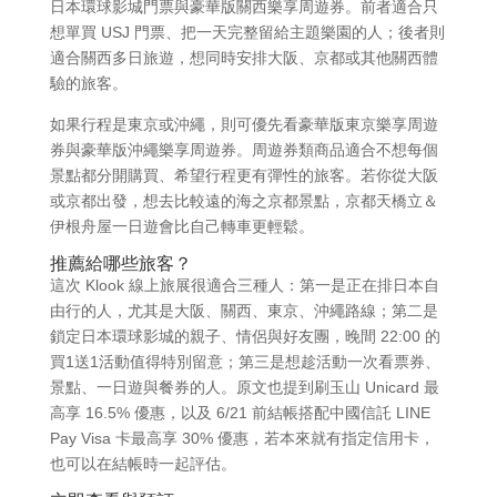
日本環球影城門票與豪華版關西樂享周遊券。前者適合只
想單買 USJ 門票、把一天完整留給主題樂園的人；後者則
適合關西多日旅遊，想同時安排大阪、京都或其他關西體
驗的旅客。
如果行程是東京或沖繩，則可優先看豪華版東京樂享周遊
券與豪華版沖繩樂享周遊券。周遊券類商品適合不想每個
景點都分開購買、希望行程更有彈性的旅客。若你從大阪
或京都出發，想去比較遠的海之京都景點，京都天橋立＆
伊根舟屋一日遊會比自己轉車更輕鬆。
推薦給哪些旅客？
這次 Klook 線上旅展很適合三種人：第一是正在排日本自
由行的人，尤其是大阪、關西、東京、沖繩路線；第二是
鎖定日本環球影城的親子、情侶與好友團，晚間 22:00 的
買1送1活動值得特別留意；第三是想趁活動一次看票券、
景點、一日遊與餐券的人。原文也提到刷玉山 Unicard 最
高享 16.5% 優惠，以及 6/21 前結帳搭配中國信託 LINE
Pay Visa 卡最高享 30% 優惠，若本來就有指定信用卡，
也可以在結帳時一起評估。