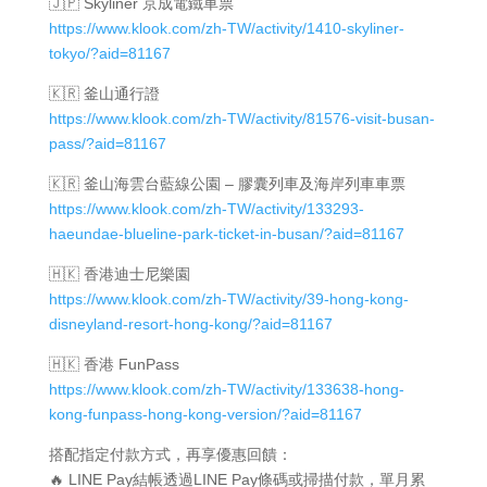
🇯🇵 Skyliner 京成電鐵車票
https://www.klook.com/zh-TW/activity/1410-skyliner-
tokyo/?aid=81167
🇰🇷 釜山通行證
https://www.klook.com/zh-TW/activity/81576-visit-busan-
pass/?aid=81167
🇰🇷 釜山海雲台藍線公園 – 膠囊列車及海岸列車車票
https://www.klook.com/zh-TW/activity/133293-
haeundae-blueline-park-ticket-in-busan/?aid=81167
🇭🇰 香港迪士尼樂園
https://www.klook.com/zh-TW/activity/39-hong-kong-
disneyland-resort-hong-kong/?aid=81167
🇭🇰 香港 FunPass
https://www.klook.com/zh-TW/activity/133638-hong-
kong-funpass-hong-kong-version/?aid=81167
搭配指定付款方式，再享優惠回饋：
🔥 LINE Pay結帳透過LINE Pay條碼或掃描付款，單月累