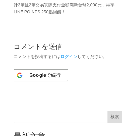
計2筆且2筆交易實際支付金額滿新台幣2,000元，再享
LINE POINTS 250點回饋！
コメントを送信
コメントを投稿するには
ログイン
してください。
Google
で続行
検索
最新文章