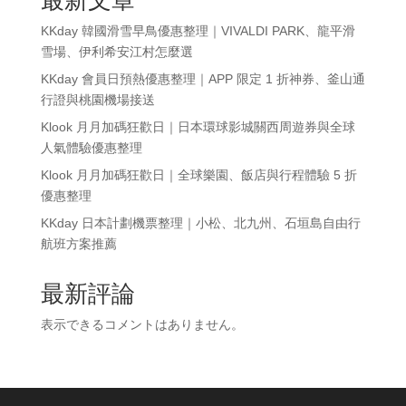
KKday 韓國滑雪早鳥優惠整理｜VIVALDI PARK、龍平滑
雪場、伊利希安江村怎麼選
KKday 會員日預熱優惠整理｜APP 限定 1 折神券、釜山通
行證與桃園機場接送
Klook 月月加碼狂歡日｜日本環球影城關西周遊券與全球
人氣體驗優惠整理
Klook 月月加碼狂歡日｜全球樂園、飯店與行程體驗 5 折
優惠整理
KKday 日本計劃機票整理｜小松、北九州、石垣島自由行
航班方案推薦
最新評論
表示できるコメントはありません。