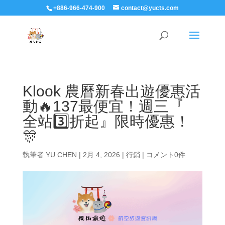
+886-966-474-900
contact@yucts.com
Klook 農曆新春出遊優惠活
動🔥137最便宜！週三『
全站3️⃣折起』限時優惠！
🎊
執筆者
YU CHEN
|
2月 4, 2026
|
行銷
|
コメント0件