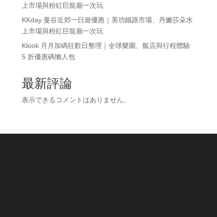
上市場與粉紅巨龍廟一次玩
KKday 曼谷近郊一日遊優惠｜美功鐵路市場、丹嫩莎朵水
上市場與粉紅巨龍廟一次玩
Klook 月月加碼狂歡日整理｜全球樂園、飯店與行程體驗
5 折優惠碼懶人包
最新評論
表示できるコメントはありません。