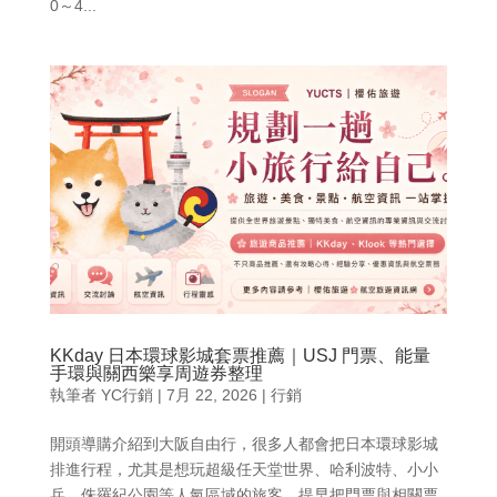
0～4...
KKday 日本環球影城套票推薦｜USJ 門票、能量
手環與關西樂享周遊券整理
執筆者
YC行銷
|
7月 22, 2026
|
行銷
開頭導購介紹到大阪自由行，很多人都會把日本環球影城
排進行程，尤其是想玩超級任天堂世界、哈利波特、小小
兵、侏羅紀公園等人氣區域的旅客，提早把門票與相關票