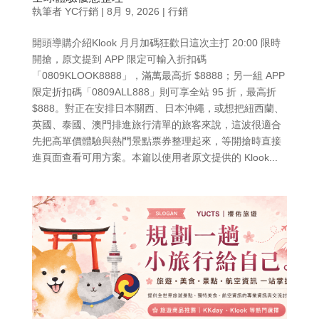
執筆者
YC行銷
|
8月 9, 2026
|
行銷
開頭導購介紹Klook 月月加碼狂歡日這次主打 20:00 限時
開搶，原文提到 APP 限定可輸入折扣碼
「0809KLOOK8888」，滿萬最高折 $8888；另一組 APP
限定折扣碼「0809ALL888」則可享全站 95 折，最高折
$888。對正在安排日本關西、日本沖繩，或想把紐西蘭、
英國、泰國、澳門排進旅行清單的旅客來說，這波很適合
先把高單價體驗與熱門景點票券整理起來，等開搶時直接
進頁面查看可用方案。本篇以使用者原文提供的 Klook...