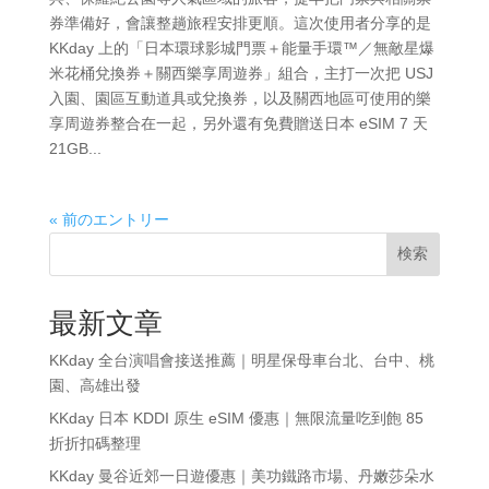
券準備好，會讓整趟旅程安排更順。這次使用者分享的是
KKday 上的「日本環球影城門票＋能量手環™／無敵星爆
米花桶兌換券＋關西樂享周遊券」組合，主打一次把 USJ
入園、園區互動道具或兌換券，以及關西地區可使用的樂
享周遊券整合在一起，另外還有免費贈送日本 eSIM 7 天
21GB...
« 前のエントリー
検索
最新文章
KKday 全台演唱會接送推薦｜明星保母車台北、台中、桃
園、高雄出發
KKday 日本 KDDI 原生 eSIM 優惠｜無限流量吃到飽 85
折折扣碼整理
KKday 曼谷近郊一日遊優惠｜美功鐵路市場、丹嫩莎朵水