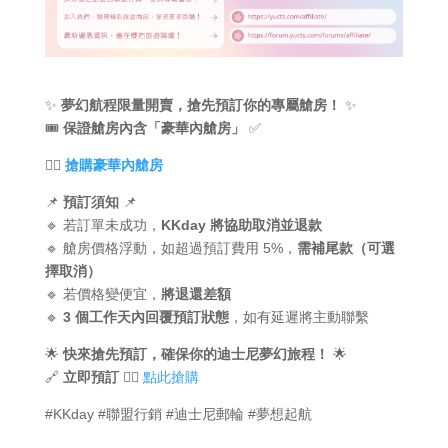
✨
夢幻航程限量開賣，搶先預訂你的專屬艙房！
✨
🎟
保證艙房內含「豪華內艙房」
✅
👉🏻
搶購豪華內艙房
📌
預訂須知
📌
🔹 若訂單未成功，
KKday 將協助取消並退款
🔹 艙房價格浮動，如超過預訂費用 5%，
需補尾款（可選
擇取消）
🔹 若價格變便宜，
將退還差額
🔹
3 個工作天內回覆預訂狀態
，如有延遲將主動聯繫
🌟
快來搶先預訂，確保你的迪士尼夢幻旅程！
🌟
🔗
立即預訂
👉🏻
點此搶購
#KKday #聯盟行銷 #迪士尼郵輪 #夢想起航