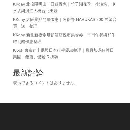
KKday 北投陽明山一日遊優惠｜竹子湖花季、小油坑、冷
水坑與淡江大橋台北出發
KKday 大阪景點門票優惠｜阿倍野 HARUKAS 300 展望台
買一送一整理
KKday 新北新板希爾頓酒店悅市集餐券｜平日午餐與和牛
吃到飽優惠整理
Klook 東京迪士尼與日本行程優惠整理｜月月加碼狂歡日
樂園、飯店、體驗 5 折碼
最新評論
表示できるコメントはありません。