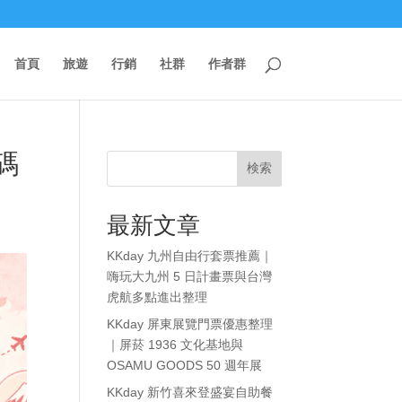
首頁
旅遊
行銷
社群
作者群
扣碼
検索
最新文章
KKday 九州自由行套票推薦｜
嗨玩大九州 5 日計畫票與台灣
虎航多點進出整理
KKday 屏東展覽門票優惠整理
｜屏菸 1936 文化基地與
OSAMU GOODS 50 週年展
KKday 新竹喜來登盛宴自助餐