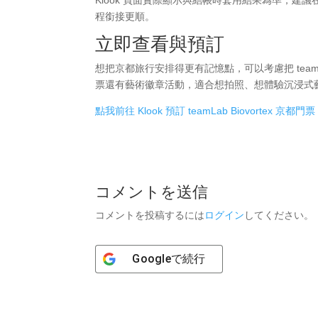
程銜接更順。
立即查看與預訂
想把京都旅行安排得更有記憶點，可以考慮把 teamLab 
票還有藝術徽章活動，適合想拍照、想體驗沉浸式
點我前往 Klook 預訂 teamLab Biovortex 京都門票
コメントを送信
コメントを投稿するには
ログイン
してください。
Google
で続行