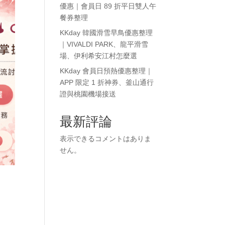
優惠｜會員日 89 折平日雙人午
餐券整理
KKday 韓國滑雪早鳥優惠整理
｜VIVALDI PARK、龍平滑雪
場、伊利希安江村怎麼選
KKday 會員日預熱優惠整理｜
APP 限定 1 折神券、釜山通行
證與桃園機場接送
最新評論
表示できるコメントはありま
せん。