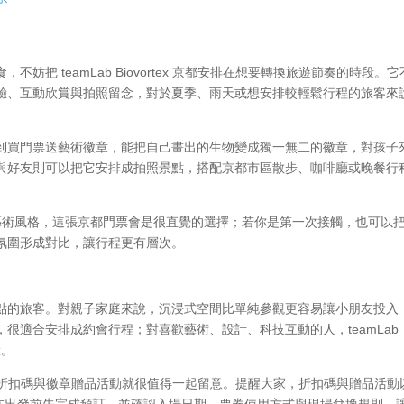
把 teamLab Biovortex 京都安排在想要轉換旅遊節奏的時段。它
驗、互動欣賞與拍照留念，對於夏季、雨天或想安排較輕鬆行程的旅客來
到買門票送藝術徽章，能把自己畫出的生物變成獨一無二的徽章，對孩子
與好友則可以把它安排成拍照景點，搭配京都市區散步、咖啡廳或晚餐行
數位藝術風格，這張京都門票會是很直覺的選擇；若你是第一次接觸，也可以
氛圍形成對比，讓行程更有層次。
點的旅客。對親子家庭來說，沉浸式空間比單純參觀更容易讓小朋友投入
很適合安排成約會行程；對喜歡藝術、設計、科技互動的人，teamLab
驗。
提供的折扣碼與徽章贈品活動就很值得一起留意。提醒大家，折扣碼與贈品活動
建議在出發前先完成預訂，並確認入場日期、票券使用方式與現場兌換規則，