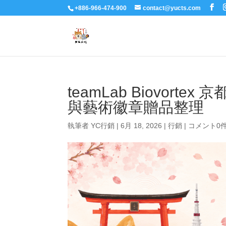
+886-966-474-900
contact@yucts.com
teamLab Biovorte
與藝術徽章贈品整理
執筆者
YC行銷
|
6月 18, 2026
|
行銷
|
コメント0