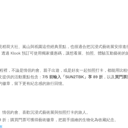
見稻荷大社、嵐山與祇園這些經典景點，也很適合把沉浸式藝術展安排進
，透過 Klook 預訂可使用獨家優惠碼，讓想看展、拍照、體驗互動藝術的
半日行程裡，不論是情侶約會、親子出遊，或是好友一起拍照打卡，都能用比
文提供的活動重點包含：
7/5 前輸入「SUN2TBK」享 89 折
，以及
買門票
的徽章，留下更有紀念感的旅行回憶。
、情侶約會、喜歡沉浸式藝術展與拍照打卡的旅人。
」享 89 折；購買門票可獲得藝術徽章，把親手描繪的生物化為收藏紀念。
門票