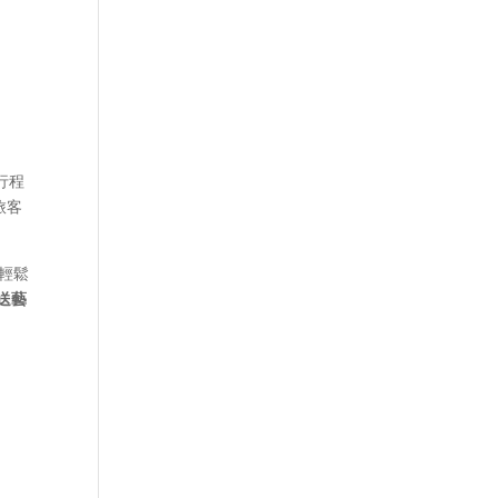
行程
旅客
較輕鬆
送藝