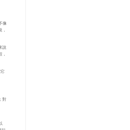
不像
說，
來說
程，
把它
；對
以
讓行