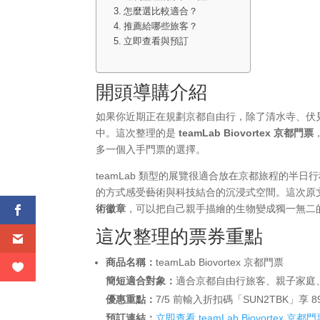
怎麼選比較適合？
推薦給哪些旅客？
立即查看與預訂
開頭導購介紹
如果你近期正在規劃京都自由行，除了清水寺、伏
中。這次整理的是
teamLab Biovortex 京都門票
多一個入手門票的選擇。
teamLab 類型的展覽很適合放在京都旅程的
的方式感受藝術與科技結合的沉浸式空間。這次原
術徽章
，可以把自己親手描繪的生物變成獨一無二
這次整理的票券重點
商品名稱：
teamLab Biovortex 京都門票
簡短適合對象：
適合京都自由行旅客、親子家庭
優惠重點：
7/5 前輸入折扣碼「SUN2TBK
預訂連結：
立即查看 teamLab Biovortex 京都