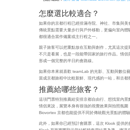
怎麼選比較適合？
如果你的京都行程已經排滿寺院、神社、市集與美食，不妨
傳統景點需要大量步行與戶外移動，更偏向室內體
都很適合當作備案或主行程之一。
親子旅客可以把重點放在互動與創作，尤其這次提
不只是看展，也是一段能帶回家的旅行作品。情侶
形成一個完整的半日約會路線。
如果你本來就喜歡 teamLab 的光影、互動與
當成京都旅程中比較新鮮、現代感的一站，和古都
推薦給哪些旅客？
這項門票特別推薦給安排京都自由行、想找室內景
情侶來說，展覽本身有很強的視覺效果與拍照氛圍，
Biovortex 京都也能提供不同於傳統觀光景點的體
此外，如果你已經預計會購票，這次 Klook 
Klook 頁面實際顯示與結帳時套用結果為準，