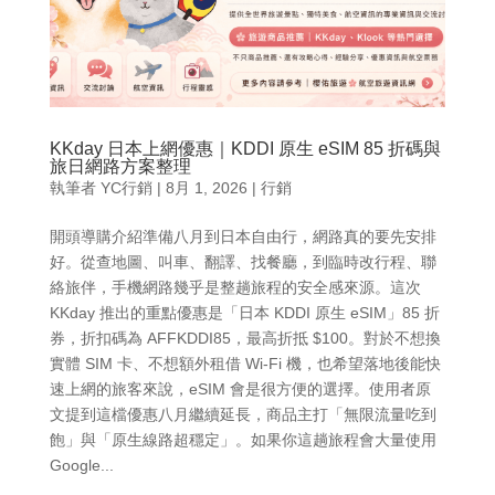
KKday 日本上網優惠｜KDDI 原生 eSIM 85 折碼與
旅日網路方案整理
執筆者
YC行銷
|
8月 1, 2026
|
行銷
開頭導購介紹準備八月到日本自由行，網路真的要先安排
好。從查地圖、叫車、翻譯、找餐廳，到臨時改行程、聯
絡旅伴，手機網路幾乎是整趟旅程的安全感來源。這次
KKday 推出的重點優惠是「日本 KDDI 原生 eSIM」85 折
券，折扣碼為 AFFKDDI85，最高折抵 $100。對於不想換
實體 SIM 卡、不想額外租借 Wi-Fi 機，也希望落地後能快
速上網的旅客來說，eSIM 會是很方便的選擇。使用者原
文提到這檔優惠八月繼續延長，商品主打「無限流量吃到
飽」與「原生線路超穩定」。如果你這趟旅程會大量使用
Google...