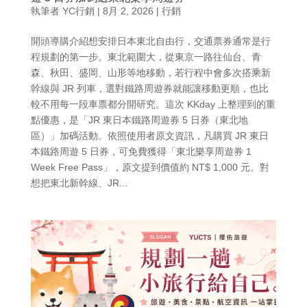
執筆者
YC行銷
|
8月 2, 2026
|
行銷
開頭導購介紹想安排日本東北自由行，交通票券通常是行
程規劃的第一步。東北範圍大，從東京一路往仙台、青
森、秋田、盛岡、山形等地移動，若行程中會多次搭乘新
幹線與 JR 列車，選對鐵路周遊券就能讓移動更順，也比
較不用每一段車票都分開研究。這次 KKday 上整理到的重
點優惠，是「JR 東日本鐵路周遊券 5 日券（東北地
區）」加碼活動。依照使用者原文資訊，凡購買 JR 東日
本鐵路周遊 5 日券，可免費獲得「東北樂享周遊券 1
Week Free Pass」，原文提到價值約 NT$ 1,000 元。對
想把東北新幹線、JR...