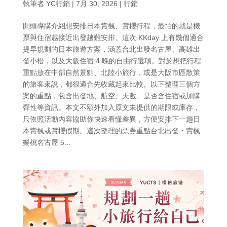
執筆者
YC行銷
|
7月 30, 2026
|
行銷
開頭導購介紹想安排日本賞楓、賞櫻行程，最怕的就是機
票與住宿越接近出發越難安排。這次 KKday 上有幾個適合
提早規劃的日本旅遊方案，涵蓋台北出發名古屋、高雄出
發小松，以及大阪住宿 4 晚的自由行選項。對於想把行程
重點放在中部自然景點、北陸小旅行，或是大阪市區散策
的旅客來說，都很適合先收藏起來比較。以下整理三個方
案的重點，包含出發地、航空、天數、是否含住宿或加購
彈性等資訊。本文不額外加入原文未提供的期限或庫存，
只依照活動內容協助你快速看懂差異，方便安排下一趟日
本賞楓或賞櫻假期。這次整理的票券重點台北出發・賞楓
樂桃名古屋 5...