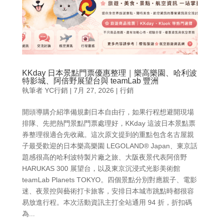
KKday 日本景點門票優惠整理｜樂高樂園、哈利波
特影城、阿倍野展望台與 teamLab 豐洲
執筆者
YC行銷
|
7月 27, 2026
|
行銷
開頭導購介紹準備規劃日本自由行，如果行程想避開現場
排隊、先把熱門景點門票處理好，KKday 這波日本景點票
券整理很適合先收藏。這次原文提到的重點包含名古屋親
子最受歡迎的日本樂高樂園 LEGOLAND® Japan、東京話
題感很高的哈利波特製片廠之旅、大阪夜景代表阿倍野
HARUKAS 300 展望台，以及東京沉浸式光影美術館
teamLab Planets TOKYO。四個景點分別對應親子、電影
迷、夜景控與藝術打卡旅客，安排日本城市跳點時都很容
易放進行程。本次活動資訊主打全站通用 94 折，折扣碼
為...