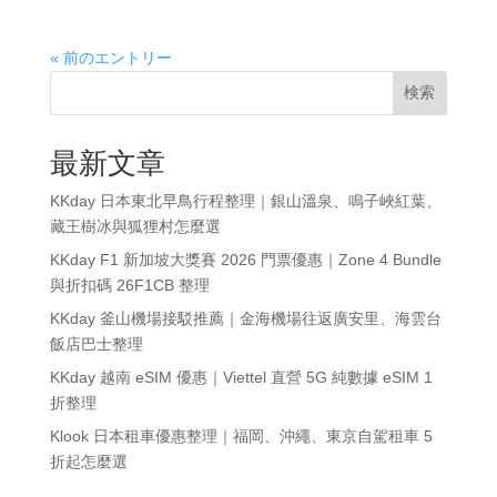
« 前のエントリー
検索
最新文章
KKday 日本東北早鳥行程整理｜銀山溫泉、鳴子峽紅葉、
藏王樹冰與狐狸村怎麼選
KKday F1 新加坡大獎賽 2026 門票優惠｜Zone 4 Bundle
與折扣碼 26F1CB 整理
KKday 釜山機場接駁推薦｜金海機場往返廣安里、海雲台
飯店巴士整理
KKday 越南 eSIM 優惠｜Viettel 直營 5G 純數據 eSIM 1
折整理
Klook 日本租車優惠整理｜福岡、沖繩、東京自駕租車 5
折起怎麼選