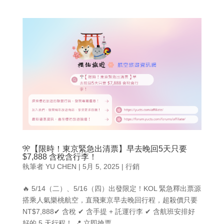
🎌【限時！東京緊急出清票】早去晚回5天只要
$7,888 含稅含行李！
執筆者
YU CHEN
|
5月 5, 2025
|
行銷
🔥 5/14（二）、5/16（四）出發限定！KOL 緊急釋出票源
搭乘人氣樂桃航空，直飛東京早去晚回行程，超殺價只要
NT$7,888✔ 含稅 ✔ 含手提 + 託運行李 ✔ 含航班安排好
好的 5 天行程！ 📍 立即搶票