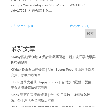
>>https://www.kkday.com/zh-tw/product/259305?
cid=17725 📌 適合請 3 休...
« 前のエントリー
次のエントリー »
検索
最新文章
KKday 酷航新加坡 4 天計畫機票優惠｜新加坡旺季機票與
折扣碼整理
KKday 釜山自由行優惠｜Visit Busan Pass 釜山通行證怎
麼買、怎麼用最適合
Klook 夏季大盛典 Happy Friday｜台灣熱門景點、樂園、
美食與澎湖體驗優惠整理
Klook 週五住宿優惠整理｜台中烏日璞旅、花蓮遠雄悅
來、墾丁悠活等台灣飯店推薦