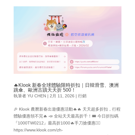
🔥Klook 新春全球體驗限時折扣｜日韓滑雪、澳洲
跳傘、歐洲古蹟天天折 500！
執筆者
YU CHEN
|
2月 11, 2026
|
行銷
🎉 Klook 農曆新春出遊優惠活動🔥🔥 天天超多折扣，行程
體驗優惠領不完🔥 📣 全站天天最高折千！🎟️ 今日折扣碼
『1000TW0212』最高折1000🔥手刀搶優惠👉🏻
https://www.klook.com/zh-