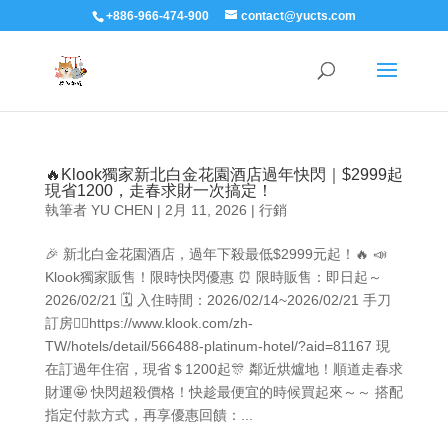
+886-966-474-900
contact@yucts.com
🔥Klook獨家新北白金花園酒店過年快閃｜$2999起
現省1200，走春求財一次搞定！
執筆者
YU CHEN
|
2月 11, 2026
|
行銷
🎉 新北白金花園酒店，過年下殺最低$2999元起！🔥 📣
Klook獨家販售！限時快閃優惠 ⏰ 限時販售：即日起～
2026/02/21 🗓️ 入住時間：2026/02/14~2026/02/21 手刀
訂房👉🏻https://www.klook.com/zh-
TW/hotels/detail/566488-platinum-hotel/?aid=81167 現
在訂過年住宿，現省＄1200起🎊 鄰近烘爐地！順道走春求
財運🤩 快閃超殺價格！快趁最便宜的時候買起來～～ 搭配
指定付款方式，再享優惠回饋：...