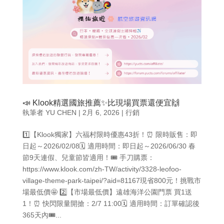
📣 Klook精選國旅推薦✨比現場買票還便宜🙌
執筆者
YU CHEN
|
2月 6, 2026
|
行銷
1️⃣【Klook獨家】六福村限時優惠43折！⏰ 限時販售：即
日起～2026/02/08🗓️ 適用時間：即日起～2026/06/30 春
節9天連假、兒童節皆適用！🎟️ 手刀購票：
https://www.klook.com/zh-TW/activity/3328-leofoo-
village-theme-park-taipei/?aid=81167現省800元！挑戰市
場最低價🤩 2️⃣【市場最低價】遠雄海洋公園門票 買1送
1！⏰ 快閃限量開搶：2/7 11:00🗓️ 適用時間：訂單確認後
365天內🎟️...