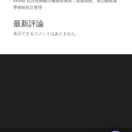
KKday 歌詩達郵輪莎倫娜號優惠｜基隆啟航、釜山離船夏
季移航航次整理
最新評論
表示できるコメントはありません。